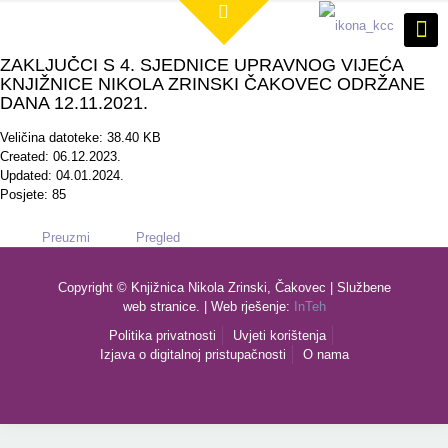
ZAKLJUČCI S 4. SJEDNICE UPRAVNOG VIJEĆA
KNJIŽNICE NIKOLA ZRINSKI ČAKOVEC ODRŽANE
DANA 12.11.2021.
Veličina datoteke: 38.40 KB
Created: 06.12.2023.
Updated: 04.01.2024.
Posjete: 85
Preuzmi
Pregled
Copyright © Knjižnica Nikola Zrinski, Čakovec | Službene
web stranice. | Web rješenje:
InTeh
Politika privatnosti
Uvjeti korištenja
Izjava o digitalnoj pristupačnosti
O nama