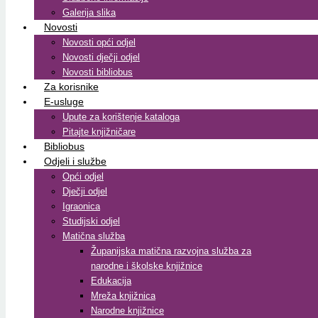
Galerija slika
Novosti
Novosti opći odjel
Novosti dječji odjel
Novosti bibliobus
Za korisnike
E-usluge
Upute za korištenje kataloga
Pitajte knjižničare
Bibliobus
Odjeli i službe
Opći odjel
Dječji odjel
Igraonica
Studijski odjel
Matična služba
Županijska matična razvojna služba za
narodne i školske knjižnice
Edukacija
Mreža knjižnica
Narodne knjižnice