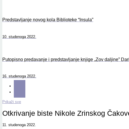
Predstavljanje novog kola Biblioteke “Insula”
10. studenoga 2022.
Putopisno predavanje i predstavljanje knjige „Zov daljine” Dar
16. studenoga 2022.
Prikaži sve
Otkrivanje biste Nikole Zrinskog Čakove
11. studenoga 2022.