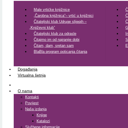
Male vrtićke knjižnice
Č
„Čarobna knjižnica”– vrtić u knjižnici
Č
Čitateljski klub Udruge slijepih –
Č
„Književni klub”
G
Čitateljski klub za odrasle
I
Čitajmo im od najranije dobi
S
Čitam, dam, sretan sam
E
BlaBla program poticanja čitanja
Događanja
Virtualna šetnja
O nama
Kontakti
Povijest
Naša izdanja
Knjige
Katalozi
Službene informacije