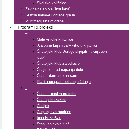
Školske knjižnice
Zavičajna zbirka “Insulana”
Služba nabave i obrade građe
Multimedijalna dvorana
Programi & projekti
–
Male vrtićke knjižnice
„Čarobna knjižnica”– vrtić u knjižnici
Čitateljski klub Udruge slijepih – „Književni
klub”
Čitateljski klub za odrasle
Čitajmo im od najranije dobi
Čitam, dam, sretan sam
BlaBla program poticanja čitanja
–
Čitam – mislim na sebe
Čitateljski izazovi
Čituljak
Guglanje za mudrice
Impuls za 54+
Stani iza svoje riječi