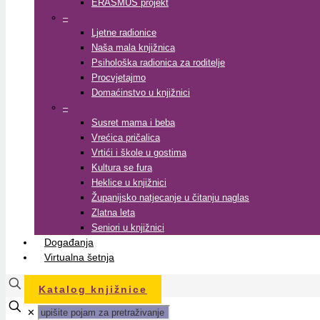
ERASMUS projekt
–
Ljetne radionice
Naša mala knjižnica
Psihološka radionica za roditelje
Procvjetajmo
Domaćinstvo u knjižnici
–
Susret mama i beba
Vrećica pričalica
Vrtići i škole u gostima
Kultura se fura
Heklice u knjižnici
Županijsko natjecanje u čitanju naglas
Zlatna leta
Seniori u knjižnici
Događanja
Virtualna šetnja
Katalog knjižnice
✕