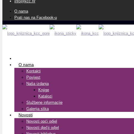
info@kcc.hr
O nama
Prati nas na Facebook-u
O nama
Kontakti
Povijest
Naša izdanja
Knjige
Katalozi
Službene informacije
Galerija slika
Novosti
Novosti opći odjel
Novosti dječji odjel
Novosti bibliobus