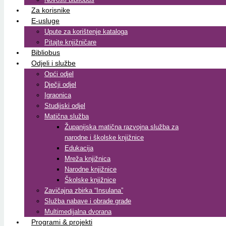
Za korisnike
E-usluge
Upute za korištenje kataloga
Pitajte knjižničare
Bibliobus
Odjeli i službe
Opći odjel
Dječji odjel
Igraonica
Studijski odjel
Matična služba
Županijska matična razvojna služba za
narodne i školske knjižnice
Edukacija
Mreža knjižnica
Narodne knjižnice
Školske knjižnice
Zavičajna zbirka “Insulana”
Služba nabave i obrade građe
Multimedijalna dvorana
Programi & projekti