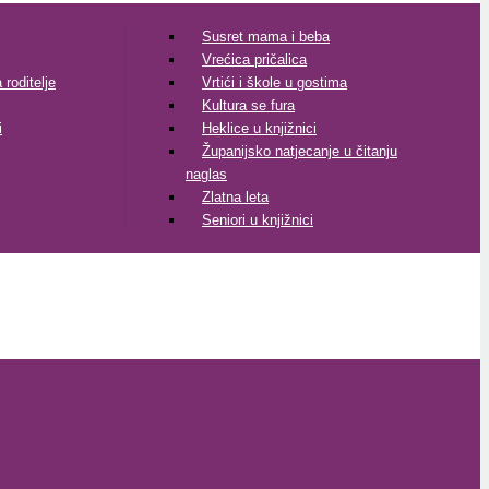
Susret mama i beba
Vrećica pričalica
roditelje
Vrtići i škole u gostima
Kultura se fura
i
Heklice u knjižnici
Županijsko natjecanje u čitanju
naglas
Zlatna leta
Seniori u knjižnici