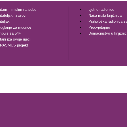
itam – mislim na sebe
Ljetne radionice
itateljski izazovi
Naša mala knjižnica
ituljak
Psihološka radionica za 
uglanje za mudrice
Procvjetajmo
mpuls za 54+
Domaćinstvo u knjižnic
tani iza svoje riječi
RASMUS projekt