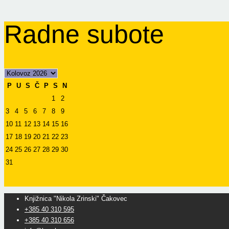
Radne subote
P
U
S
Č
P
S
N
1
2
3
4
5
6
7
8
9
10
11
12
13
14
15
16
17
18
19
20
21
22
23
24
25
26
27
28
29
30
31
Knjižnica "Nikola Zrinski" Čakovec
+385 40 310 595
+385 40 310 656