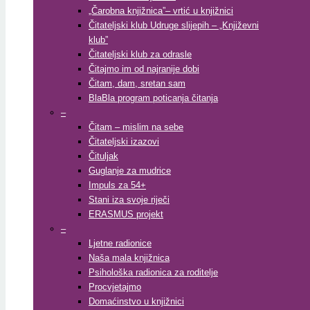
„Čarobna knjižnica”– vrtić u knjižnici
Čitateljski klub Udruge slijepih – „Književni
klub”
Čitateljski klub za odrasle
Čitajmo im od najranije dobi
Čitam, dam, sretan sam
BlaBla program poticanja čitanja
–
Čitam – mislim na sebe
Čitateljski izazovi
Čituljak
Guglanje za mudrice
Impuls za 54+
Stani iza svoje riječi
ERASMUS projekt
–
Ljetne radionice
Naša mala knjižnica
Psihološka radionica za roditelje
Procvjetajmo
Domaćinstvo u knjižnici