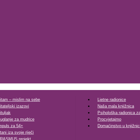
itam – mislim na sebe
Ljetne radionice
itateljski izazovi
Naša mala knjižnica
ituljak
Psihološka radionica za 
uglanje za mudrice
Procvjetajmo
mpuls za 54+
Domaćinstvo u knjižnic
tani iza svoje riječi
RASMUS projekt