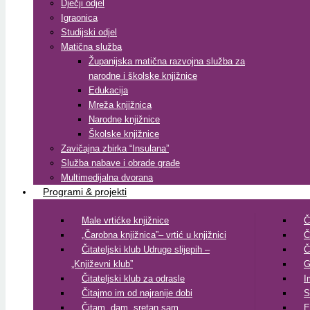
Dječji odjel
Igraonica
Studijski odjel
Matična služba
Županijska matična razvojna služba za
narodne i školske knjižnice
Edukacija
Mreža knjižnica
Narodne knjižnice
Školske knjižnice
Zavičajna zbirka “Insulana”
Služba nabave i obrade građe
Multimedijalna dvorana
Programi & projekti
Male vrtićke knjižnice
Č
„Čarobna knjižnica”– vrtić u knjižnici
Č
Čitateljski klub Udruge slijepih –
Č
„Književni klub”
G
Čitateljski klub za odrasle
I
Čitajmo im od najranije dobi
S
Čitam, dam, sretan sam
E