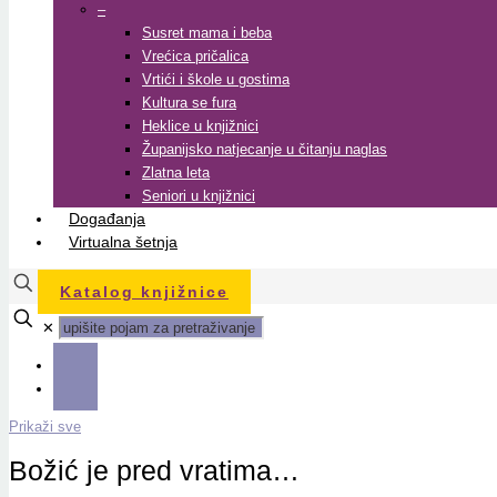
–
Susret mama i beba
Vrećica pričalica
Vrtići i škole u gostima
Kultura se fura
Heklice u knjižnici
Županijsko natjecanje u čitanju naglas
Zlatna leta
Seniori u knjižnici
Događanja
Virtualna šetnja
Katalog knjižnice
✕
Prikaži sve
Božić je pred vratima…