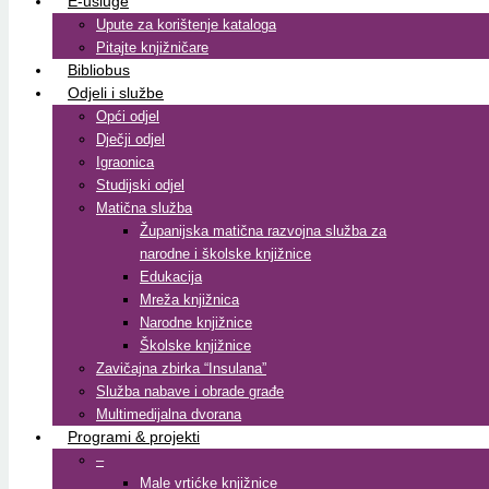
E-usluge
Upute za korištenje kataloga
Pitajte knjižničare
Bibliobus
Odjeli i službe
Opći odjel
Dječji odjel
Igraonica
Studijski odjel
Matična služba
Županijska matična razvojna služba za
narodne i školske knjižnice
Edukacija
Mreža knjižnica
Narodne knjižnice
Školske knjižnice
Zavičajna zbirka “Insulana”
Služba nabave i obrade građe
Multimedijalna dvorana
Programi & projekti
–
Male vrtićke knjižnice