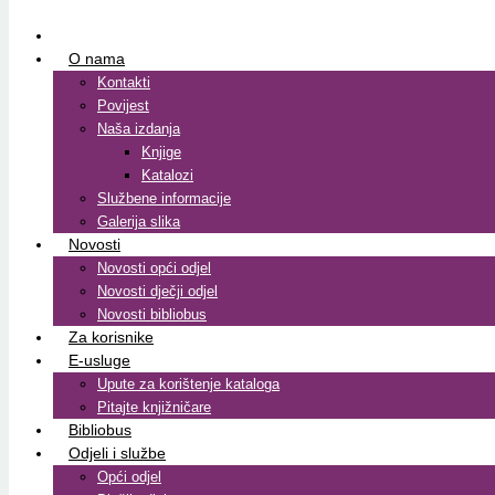
O nama
Kontakti
Povijest
Naša izdanja
Knjige
Katalozi
Službene informacije
Galerija slika
Novosti
Novosti opći odjel
Novosti dječji odjel
Novosti bibliobus
Za korisnike
E-usluge
Upute za korištenje kataloga
Pitajte knjižničare
Bibliobus
Odjeli i službe
Opći odjel