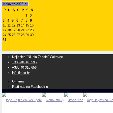
P
U
S
Č
P
S
N
1
2
3
4
5
6
7
8
9
10
11
12
13
14
15
16
17
18
19
20
21
22
23
24
25
26
27
28
29
30
31
Knjižnica "Nikola Zrinski" Čakovec
+385 40 310 595
+385 40 310 656
info@kcc.hr
O nama
Prati nas na Facebook-u