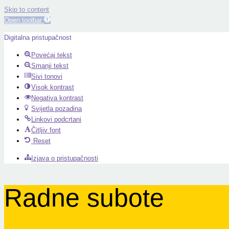
Skip to content
Open toolbar
Digitalna pristupačnost
Povećaj tekst
Smanji tekst
Sivi tonovi
Visok kontrast
Negativa kontrast
Svijetla pozadina
Linkovi podcrtani
Čitljiv font
Reset
Izjava o pristupačnosti
Radne subote