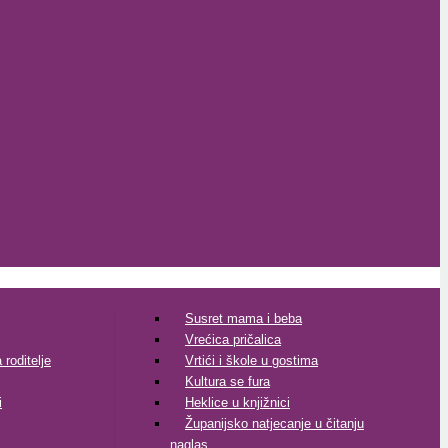
Susret mama i beba
Vrećica pričalica
roditelje
Vrtići i škole u gostima
Kultura se fura
i
Heklice u knjižnici
Županijsko natjecanje u čitanju
naglas