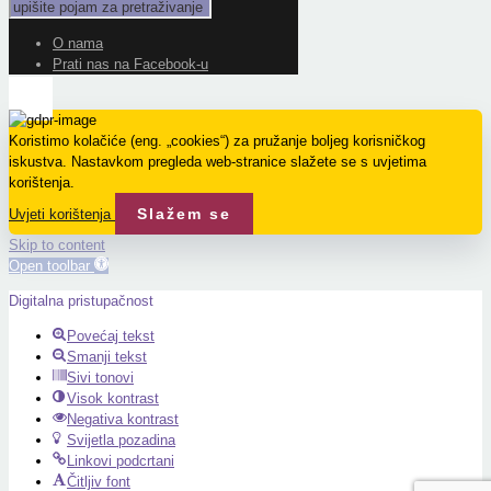
O nama
Prati nas na Facebook-u
Koristimo kolačiće (eng. „cookies“) za pružanje boljeg korisničkog
iskustva. Nastavkom pregleda web-stranice slažete se s uvjetima
korištenja.
Slažem se
Uvjeti korištenja
Skip to content
Open toolbar
Digitalna pristupačnost
Povećaj tekst
Smanji tekst
Sivi tonovi
Visok kontrast
Negativa kontrast
Svijetla pozadina
Linkovi podcrtani
Čitljiv font