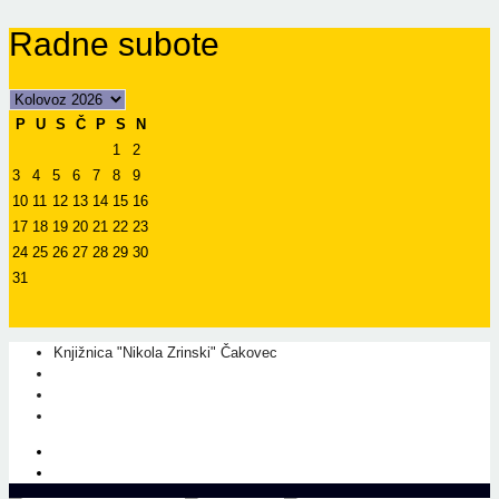
Radne subote
P
U
S
Č
P
S
N
1
2
3
4
5
6
7
8
9
10
11
12
13
14
15
16
17
18
19
20
21
22
23
24
25
26
27
28
29
30
31
Knjižnica "Nikola Zrinski" Čakovec
+385 40 310 595
+385 40 310 656
info@kcc.hr
O nama
Prati nas na Facebook-u