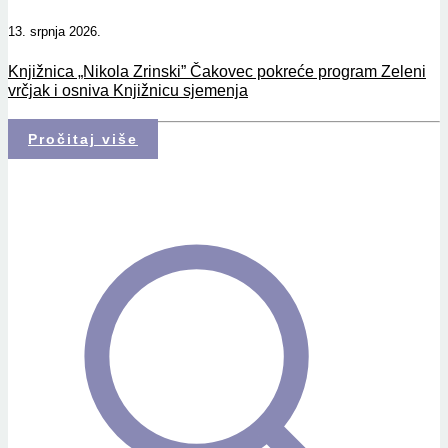
13. srpnja 2026.
Knjižnica „Nikola Zrinski” Čakovec pokreće program Zeleni
vrčjak i osniva Knjižnicu sjemenja
Pročitaj više