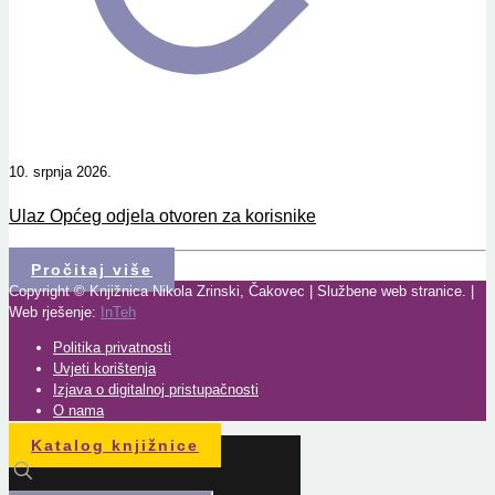
10. srpnja 2026.
Ulaz Općeg odjela otvoren za korisnike
Pročitaj više
Copyright © Knjižnica Nikola Zrinski, Čakovec | Službene web stranice. |
Web rješenje:
InTeh
Politika privatnosti
Uvjeti korištenja
Izjava o digitalnoj pristupačnosti
O nama
Katalog knjižnice