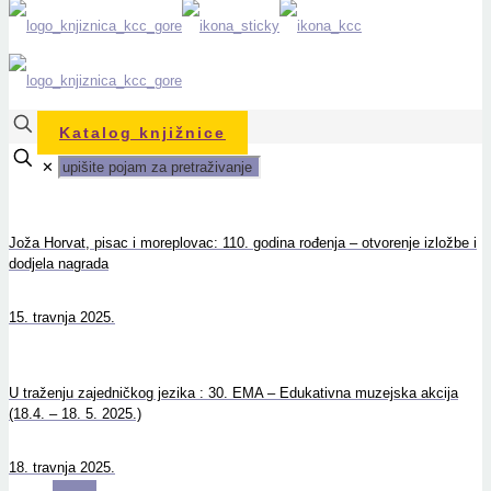
Katalog knjižnice
✕
Joža Horvat, pisac i moreplovac: 110. godina rođenja – otvorenje izložbe i
dodjela nagrada
15. travnja 2025.
U traženju zajedničkog jezika : 30. EMA – Edukativna muzejska akcija
(18.4. – 18. 5. 2025.)
18. travnja 2025.