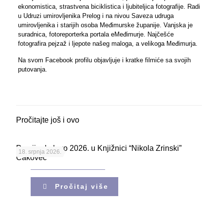
ekonomistica, strastvena biciklistica i ljubiteljica fotografije. Radi
u Udruzi umirovljenika Prelog i na nivou Saveza udruga
umirovljenika i starijih osoba Međimurske županije. Vanjska je
suradnica, fotoreporterka portala eMeđimurje. Najčešće
fotografira pejzaž i ljepote našeg maloga, a velikoga Međimurja.
Na svom Facebook profilu objavljuje i kratke filmiće sa svojih
putovanja.
Pročitajte još i ovo
Porcijunkolovo 2026. u Knjižnici “Nikola Zrinski”
18. srpnja 2026.
Čakovec
Pročitaj više