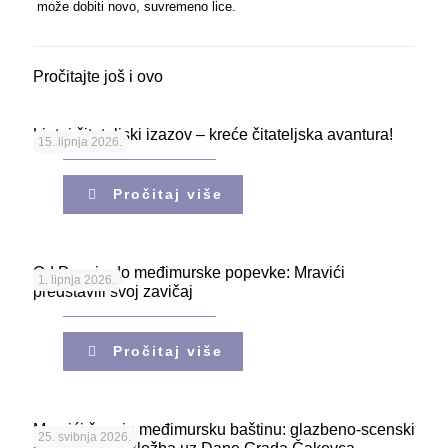
može dobiti novo, suvremeno lice.
Pročitajte još i ovo
Ljetni čitateljski izazov – kreće čitateljska avantura!
15. lipnja 2026.
Pročitaj više
Od Pozoja do međimurske popevke: Mravići
1. lipnja 2026.
predstavili svoj zavičaj
Pročitaj više
Mravići čuvaju međimursku baštinu: glazbeno-scenski
25. svibnja 2026.