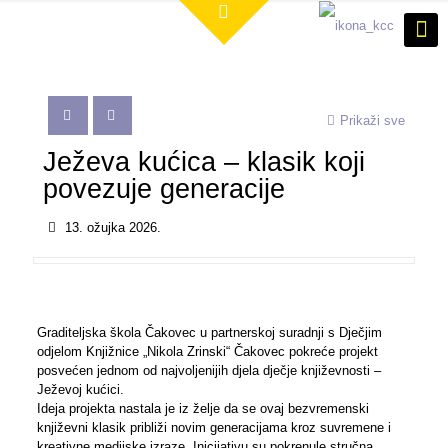
Prikaži sve
Ježeva kućica – klasik koji
povezuje generacije
13. ožujka 2026.
Graditeljska škola Čakovec u partnerskoj suradnji s Dječjim
odjelom Knjižnice „Nikola Zrinski“ Čakovec pokreće projekt
posvećen jednom od najvoljenijih djela dječje književnosti –
Ježevoj kućici.
Ideja projekta nastala je iz želje da se ovaj bezvremenski
književni klasik približi novim generacijama kroz suvremene i
kreativne medijske izraze. Inicijativu su pokrenule stručna