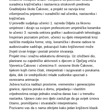
suradnica knjižničarka i nastavnica strukovnih predmeta
Graditeljske škole Čakovec, a projekt se razvija kroz
višemjesečnu pripremu i suradnički rad učenika, nastavnika i
knjižničara.
U provedbi sudjeluju učenici 1. razreda Odjela za likovnu
umjetnost i dizajn sa svojom profesoricom umjetničke keramike
te učenici 3. razreda sektora grafike i audiovizualnih tehnologija.
Inspirirani poznatom pričom, učenici su djelo interpretirali kroz
različite medijske forme; strip, keramičke i drvene radove te
audiovizualne sadržaje, pokazujući kako književnost može
živjeti izvan knjige i postati prostor stvaranja.
Projekt ima i snažnu edukativnu dimenziju. Uz izložbeni dio,
planirane su zajedničke aktivnosti s djecom iz Dječjeg vrtića
Vjeverica Čakovec i učenicima II. osnovne škole Čakovec,
tijekom kojih ćemo čitati, interpretirati i razgovarati o porukama
djela, dok će srednjoškolci mlađe sudionike upoznati s
osnovama animacije.
Ježeva kućica nadilazi prostorne, vremenske i generacijske
granice, njezina poruka o domu, pripadanju i vlastitim
vrijednostima ostaje jednako snažna danas kao i u trenutku
nastanka. Upravo zato ovo djelo zaslužuje da ga uvijek iznova
čitamo, promišljamo i stvaralački interpretiramo.
Pozivamo vas da s nama otkrijete kako jedan književni klasik