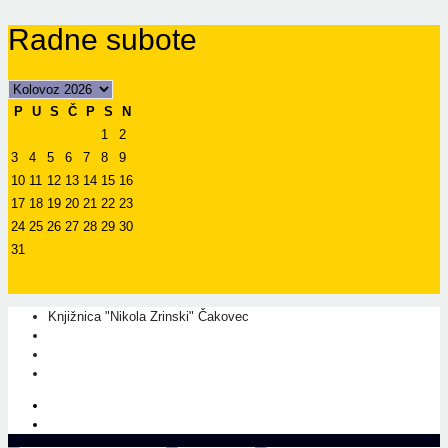
Radne subote
P
U
S
Č
P
S
N
1
2
3
4
5
6
7
8
9
10
11
12
13
14
15
16
17
18
19
20
21
22
23
24
25
26
27
28
29
30
31
Knjižnica "Nikola Zrinski" Čakovec
+385 40 310 595
+385 40 310 656
info@kcc.hr
O nama
Prati nas na Facebook-u