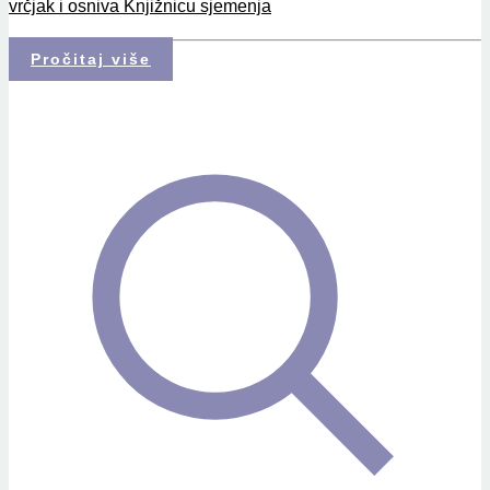
vrčjak i osniva Knjižnicu sjemenja
Pročitaj više