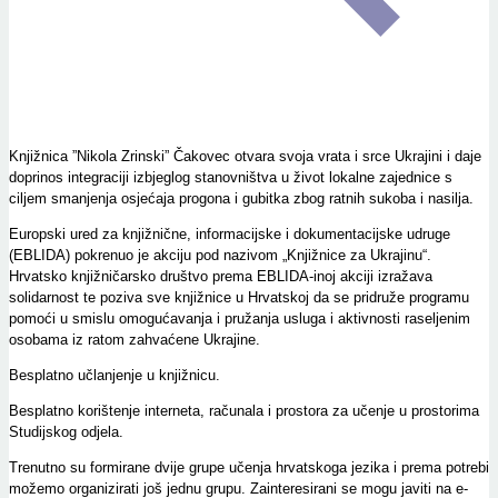
Knjižnica ”Nikola Zrinski” Čakovec otvara svoja vrata i srce Ukrajini i daje
doprinos integraciji izbjeglog stanovništva u život lokalne zajednice s
ciljem smanjenja osjećaja progona i gubitka zbog ratnih sukoba i nasilja.
Europski ured za knjižnične, informacijske i dokumentacijske udruge
(EBLIDA) pokrenuo je akciju pod nazivom „Knjižnice za Ukrajinu“.
Hrvatsko knjižničarsko društvo prema EBLIDA-inoj akciji izražava
solidarnost te poziva sve knjižnice u Hrvatskoj da se pridruže programu
pomoći u smislu omogućavanja i pružanja usluga i aktivnosti raseljenim
osobama iz ratom zahvaćene Ukrajine.
Besplatno učlanjenje u knjižnicu.
Besplatno korištenje interneta, računala i prostora za učenje u prostorima
Studijskog odjela.
Trenutno su formirane dvije grupe učenja hrvatskoga jezika i prema potrebi
možemo organizirati još jednu grupu. Zainteresirani se mogu javiti na e-