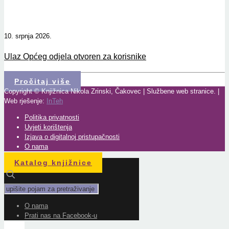
10. srpnja 2026.
Ulaz Općeg odjela otvoren za korisnike
Pročitaj više
Copyright © Knjižnica Nikola Zrinski, Čakovec | Službene web stranice. |
Web rješenje:
InTeh
Politika privatnosti
Uvjeti korištenja
Izjava o digitalnoj pristupačnosti
O nama
Katalog knjižnice
O nama
Prati nas na Facebook-u