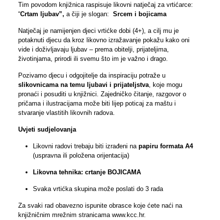
Tim povodom knjižnica raspisuje likovni natječaj za vrtićarce:
“
Crtam ljubav”,
a čiji je slogan:
Srcem i bojicama
Natječaj je namijenjen djeci vrtićke dobi (4+), a cilj mu je
potaknuti djecu da kroz likovno izražavanje pokažu kako oni
vide i doživljavaju ljubav – prema obitelji, prijateljima,
životinjama, prirodi ili svemu što im je važno i drago.
Pozivamo djecu i odgojitelje da inspiraciju potraže u
slikovnicama na temu ljubavi i prijateljstva
, koje mogu
pronaći i posuditi u knjižnici. Zajedničko čitanje, razgovor o
pričama i ilustracijama može biti lijep poticaj za maštu i
stvaranje vlastitih likovnih radova.
Uvjeti sudjelovanja
Likovni radovi trebaju biti izrađeni na
papiru formata A4
(uspravna ili položena orijentacija)
Likovna tehnika: crtanje BOJICAMA
Svaka vrtićka skupina može poslati do 3 rada
Za svaki rad obavezno ispunite obrasce koje ćete naći na
knjižničnim mrežnim stranicama www.kcc.hr.