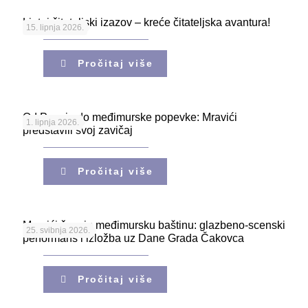
Ljetni čitateljski izazov – kreće čitateljska avantura!
15. lipnja 2026.
Pročitaj više
Od Pozoja do međimurske popevke: Mravići
1. lipnja 2026.
predstavili svoj zavičaj
Pročitaj više
Mravići čuvaju međimursku baštinu: glazbeno-scenski
25. svibnja 2026.
performans i izložba uz Dane Grada Čakovca
Pročitaj više