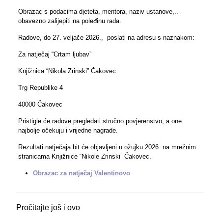
Obrazac s podacima djeteta, mentora, naziv ustanove,..
obavezno zalijepiti na poleđinu rada.
Radove, do 27. veljače 2026., poslati na adresu s naznakom:
Za natječaj “Crtam ljubav”
Knjižnica “Nikola Zrinski” Čakovec
Trg Republike 4
40000 Čakovec
Pristigle će radove pregledati stručno povjerenstvo, a one
najbolje očekuju i vrijedne nagrade.
Rezultati natječaja bit će objavljeni u ožujku 2026. na mrežnim
stranicama Knjižnice “Nikole Zrinski” Čakovec.
Obrazac za natječaj Valentinovo
Pročitajte još i ovo