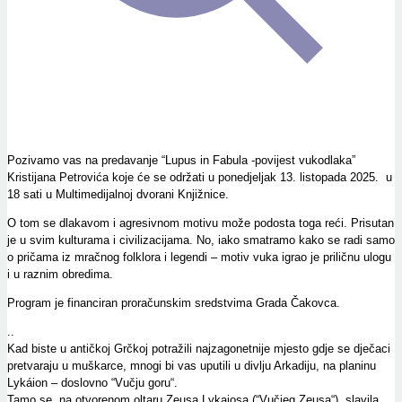
Pozivamo vas na predavanje “Lupus in Fabula -povijest vukodlaka”
Kristijana Petrovića koje će se održati u ponedjeljak 13. listopada 2025. u
18 sati u Multimedijalnoj dvorani Knjižnice.
O tom se dlakavom i agresivnom motivu može podosta toga reći. Prisutan
je u svim kulturama i civilizacijama. No, iako smatramo kako se radi samo
o pričama iz mračnog folklora i legendi – motiv vuka igrao je priličnu ulogu
i u raznim obredima.
Program je financiran proračunskim sredstvima Grada Čakovca.
..
Kad biste u antičkoj Grčkoj potražili najzagonetnije mjesto gdje se dječaci
pretvaraju u muškarce, mnogi bi vas uputili u divlju Arkadiju, na planinu
Lykáion – doslovno “Vučju goru“.
Tamo se, na otvorenom oltaru Zeusa Lykaiosa (“Vučjeg Zeusa“), slavila