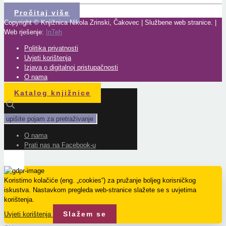
Pročitaj više
Copyright © Knjižnica Nikola Zrinski, Čakovec | Službene web stranice. |
Web rješenje:
InTeh
Politika privatnosti
Uvjeti korištenja
Izjava o digitalnoj pristupačnosti
O nama
Katalog knjižnice
O nama
Prati nas na Facebook-u
Koristimo kolačiće (eng. „cookies“) za pružanje boljeg korisničkog
iskustva. Nastavkom pregleda web-stranice slažete se s uvjetima
korištenja.
Slažem se
Uvjeti korištenja