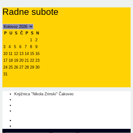
Radne subote
P
U
S
Č
P
S
N
1
2
3
4
5
6
7
8
9
10
11
12
13
14
15
16
17
18
19
20
21
22
23
24
25
26
27
28
29
30
31
Knjižnica "Nikola Zrinski" Čakovec
+385 40 310 595
+385 40 310 656
info@kcc.hr
O nama
Prati nas na Facebook-u