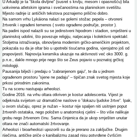
U Arkadiji je ta ”škola divljine“ (susret s krvlju, mesom i opasnošću) bila
uokvirena atletskim igrama i svečanostima na planinskom svetištu.
Mjesto radnje iz antičkih tekstova poznajemo prilično dobro.
Na samom vrhu Lykáiona nalazi se golemi stožac pepela – otvoreni
žrtvenik i ograđeni temenos ( sveto ograđeno područje, prostor ).
Na padini ispod nalazili su se jedinstveni hipodrom i stadion, smješteni u
planinskoj udolini, što povezuje religiju, natjecanja i kolektivni spektakl.
Stoljetna istraživanja, obnovljena modernim grčko-američkim projektom,
pokazala su da je oltar bio u upotrebi tisućama godina, vjerojatno još od
prapovijesti. Najnovija keramika ukazuje na aktivnosti već oko 3000. g.
p.n.e., dakle mnogo prije nego što se Zeus pojavio u poznatoj grčkoj
mitologiji.
Pausanija bilježi i predaju o ”zabranjenom gaju“, te da u jednom
ograđenom prostoru ”sjene ne padaju“ – tipičan znak svetog mjesta koje
prkosi prirodnim zakonima.
Tu na scenu nastupaju arheolozi.
Godine 2016. na vrhu oltara otkriven je kostur adolescenta. Vijest je
odjeknula svijetom uz dramatične naslove o ”dokazu ljudske žrtve“. Ipak,
u ovom slučaju, oprez je nužan – kostur nije spaljen niti usitnjen poput
žrtvenih ostataka, nego položen u anatomskoj cjelini – što više nalikuje
grobu nego žrtvenom činu. Sama činjenica da je ukop smješten unutar
oltara ne znači automatski žrtvovanje.
Arheolozi i bioarheolozi upozorili su da je prerano za zaključke. Drugim
riječima, antičke priče o kanibalizmu zasad nisu potvrđene čvršćim