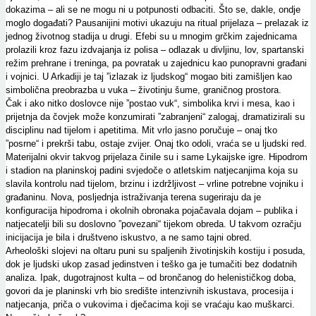
dokazima – ali se ne mogu ni u potpunosti odbaciti. Što se, dakle, ondje
moglo događati? Pausanijini motivi ukazuju na ritual prijelaza – prelazak iz
jednog životnog stadija u drugi. Efebi su u mnogim grčkim zajednicama
prolazili kroz fazu izdvajanja iz polisa – odlazak u divljinu, lov, spartanski
režim prehrane i treninga, pa povratak u zajednicu kao punopravni građani
i vojnici. U Arkadiji je taj ”izlazak iz ljudskog“ mogao biti zamišljen kao
simbolična preobrazba u vuka – životinju šume, graničnog prostora.
Čak i ako nitko doslovce nije ”postao vuk“, simbolika krvi i mesa, kao i
prijetnja da čovjek može konzumirati ”zabranjeni“ zalogaj, dramatizirali su
disciplinu nad tijelom i apetitima. Mit vrlo jasno poručuje – onaj tko
”posrne“ i prekrši tabu, ostaje zvijer. Onaj tko odoli, vraća se u ljudski red.
Materijalni okvir takvog prijelaza činile su i same Lykaijske igre. Hipodrom
i stadion na planinskoj padini svjedoče o atletskim natjecanjima koja su
slavila kontrolu nad tijelom, brzinu i izdržljivost – vrline potrebne vojniku i
građaninu. Nova, posljednja istraživanja terena sugeriraju da je
konfiguracija hipodroma i okolnih obronaka pojačavala dojam – publika i
natjecatelji bili su doslovno ”povezani“ tijekom obreda. U takvom ozračju
inicijacija je bila i društveno iskustvo, a ne samo tajni obred.
Arheološki slojevi na oltaru puni su spaljenih životinjskih kostiju i posuda,
dok je ljudski ukop zasad jedinstven i teško ga je tumačiti bez dodatnih
analiza. Ipak, dugotrajnost kulta – od brončanog do helenističkog doba,
govori da je planinski vrh bio središte intenzivnih iskustava, procesija i
natjecanja, priča o vukovima i dječacima koji se vraćaju kao muškarci.