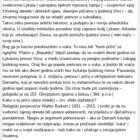
svetkovina Lykaia ( vjerojatno tijekom mjeseca srpnja ) – svojevrsni spoj
žrtvenog obreda i atletskih igara, obavijen pričama o ljudskoj žrtvi i – da,
stvarnoj mogućnosti da se mladić pretvori u vukodlaka.
Takvu sliku prenose antički tekstovi, a podupiru je i novija arheološka
otkrića. U središtu mitološke pozadine stoji zapravo kralj Lykaon, Arkadac
koji je, iskušavajući Zeusa, na gozbi poslužio ljudsko meso ( neki kažu –
svog sina ).
Bog ga je kaznio preobrazbom u vuka. To nisu tek ”horor priče“ uz
ognjište. Platon u „Republici” bilježi predaju da se svakih devet godina na
Lykaionu prinosi žrtva, a među iznutricama se potajno podmetne i zalogaj
ljudskog mesa. Onaj tko ga pojede pretvara se u vuka, a ljudski lik vraća
mu se tek ako devet godina izdrži bez kušanja ljudskog mesa. Pausanija,
neumorni putopisac iz 2. stoljeća, prenosi i priču o olimpijskom boksaču
Damarhu, koji je navodno prošao kroz tu metamorfozu te se nakon devet
godina opet pojavio među ljudima. Da stvar bude još zanimljivija –
pobijedio je na 153. Olimpijskim igrama u boksu ( 384. p.n.e.)
Kako u tu priču ulaze mladići – tzv. efebi (epheboi)?
Religijski povjesničar Walter Burkert ( 1931. – 2015. ) tvrdio je da su
sudionici tajnog obreda bili upravo adolescenti, na prijelazu iz dječaštva u
punoljetnost. Njegov je argument jednostavan – ako je Damarh kasnije
mogao sudjelovati na natjecanju, morao je preživjeti razdoblje ”vuka“ i
vratiti se u svijet muškaraca – baš kako se i očekuje u inicijacijskim
ritualima.