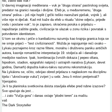
No, zašto baš vuk?
U davnoj imaginaciji mediterana – vuk je ”druga strana“ pastirskog svijeta,
predator na granici naselja i divljine. Efeb je, u međuvremenu, ”druga
strana“ polisa – još nije hoplit ( grčki teško naoružani pješak, vojnik ), ali
više nije ni dječak. Kad mit kaže da efeb u ritualu ”skine odjeću, prijeđe
vodu i postane vuk“, to je zapravo, skraćena poruka o prijelazu –
napuštanje zaštite grada, civilizacije te ulazak u zonu rizika i povratak s
potvrđenim identitetom.
U tom se okviru i priče o kanibalizmu razumiju kao krajnja granica koja se
ne smije prijeći – ”test civiliziranosti“. Možda je najsigurnije reći ovako –
Lykaiu poznajemo kroz razne filtere, moralnu i društvenu paniku antičkih
autora, kasnije romantične interpretacije 19. stoljeća ali i današnje
medijske naslove. Ipak, kombinacija čvrstih dokaza ( pepeo oltara,
hipodrom, stadion, epigrafski natpisi) i ustrajnih narativa (Lykaon, devet
godina, Damarh) dopušta kakvu-takvu razumnu rekonstrukciju.
Na Lykáionu se, očito, odvijao obred prijelaza s naglaskom na disciplinu
tijela i ”ukroćivanje vuka”( zvijeri ) u sebi. Jesu li mitovi pretjerivali?
Vjerojatno.
Je li ta planinska svetkovina doista stavljala efebe pred rubne izazove?
Sve upućuje da jest…
…i zato “Vučja gora“ i danas ostaje “plodni teren” za maštu.
vaš
The Dark Storyteller