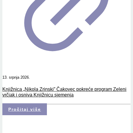
13. srpnja 2026.
Knjižnica „Nikola Zrinski” Čakovec pokreće program Zeleni
vrčjak i osniva Knjižnicu sjemenja
Pročitaj više