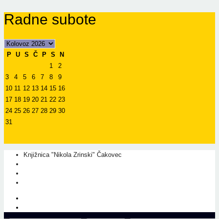
Radne subote
P
U
S
Č
P
S
N
1
2
3
4
5
6
7
8
9
10
11
12
13
14
15
16
17
18
19
20
21
22
23
24
25
26
27
28
29
30
31
Knjižnica "Nikola Zrinski" Čakovec
+385 40 310 595
+385 40 310 656
info@kcc.hr
O nama
Prati nas na Facebook-u