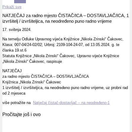
Prikaži sve
NATJEČAJ za radno mjesto ČISTAČ/ICA – DOSTAVLJAČ/ICA, 1
izvršitelj / izvršiteljica, na neodređeno puno radno vrijeme
17. svibnja 2024.
Na temelju Odluke Upravnog vijeća Knjižnice „Nikola Zrinski“ Čakovec,
Klasa: 007-04/24-02/02; Urbroj: 2109-104-24-07, od 13.05.2024. g. te
članka 19.st.6
Statuta Knjižnice „Nikola Zrinski“ Čakovec, Upravno vijeće Knjižnice
„Nikola Zrinski“ Čakovec, raspisuje
NATJEČAJ
za radno mjesto ČISTAČ/ICA – DOSTAVLJAČ/ICA
Knjižnica „Nikola Zrinski“ Čakovec
1 izvršitelj / izvršiteljica, na neodređeno puno radno vrijeme, uz probni rad
od 2 mjeseca
više potražite na
Natječaj čistač-dostavljač – na neodređeno-1
Pročitajte još i ovo