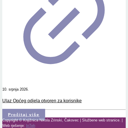
10. srpnja 2026.
Ulaz Općeg odjela otvoren za korisnike
Pročitaj više
Copyright © Knjižnica Nikola Zrinski, Čakovec | Službene web stranice. |
Web rješenje:
InTeh