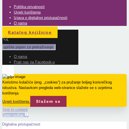
Politika privatnosti
Uvjeti korištenja
Izjava o digitalnoj pristupačnosti
O nama
Katalog knjižnice
O nama
Prati nas na Facebook-u
Koristimo kolačiće (eng. „cookies“) za pružanje boljeg korisničkog
iskustva. Nastavkom pregleda web-stranice slažete se s uvjetima
korištenja.
Slažem se
Uvjeti korištenja
Skip to content
Open toolbar
Digitalna pristupačnost