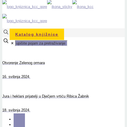
Katalog knjižnice
✕
Otvorenje Zelenog ormara
16. svibnja 2024.
Jura i heklani prijatelji u Dječjem vrtiću Ribica Žabnik
18. svibnja 2024.