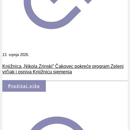
13. srpnja 2026.
Knjižnica „Nikola Zrinski” Čakovec pokreće program Zeleni
vrčjak i osniva Knjižnicu sjemenja
Pročitaj više