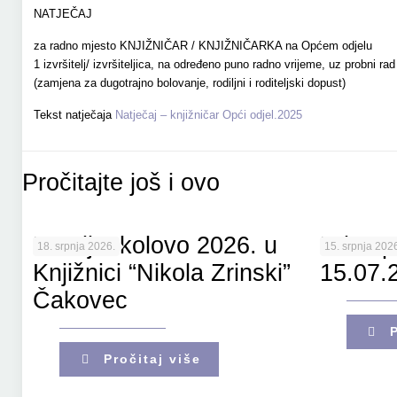
NATJEČAJ
za radno mjesto KNJIŽNIČAR / KNJIŽNIČARKA na Općem odjelu
1 izvršitelj/ izvršiteljica, na određeno puno radno vrijeme, uz probni r
(zamjena za dugotrajno bolovanje, rodiljni i roditeljski dopust)
Tekst natječaja
Natječaj – knjižničar Opći odjel.2025
Pročitajte još i ovo
Porcijunkolovo 2026. u
Pristup
18. srpnja 2026.
15. srpnja 2026
Knjižnici “Nikola Zrinski”
15.07.
Čakovec
Pročitaj više