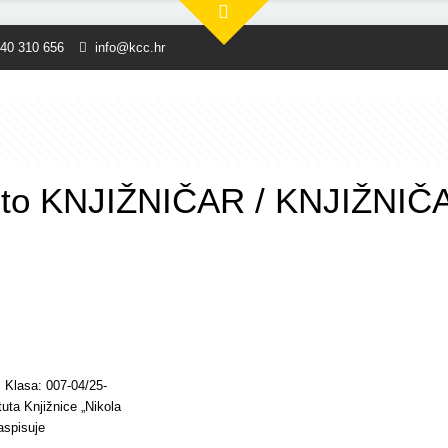
40 310 656
info@kcc.hr
to KNJIŽNIČAR / KNJIŽNIČ
 Klasa: 007-04/25-
tuta Knjižnice „Nikola
aspisuje