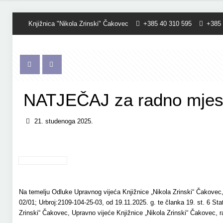
Knjižnica "Nikola Zrinski" Čakovec
+385 40 310 595
+385 
NATJEČAJ za radno mjes
21. studenoga 2025.
Na temelju Odluke Upravnog vijeća Knjižnice „Nikola Zrinski“ Čakovec,
02/01; Urbroj:2109-104-25-03, od 19.11.2025. g. te članka 19. st. 6 Sta
Zrinski“ Čakovec, Upravno vijeće Knjižnice „Nikola Zrinski“ Čakovec, r