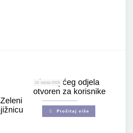
Ulaz Općeg odjela
10. srpnja 2026.
otvoren za korisnike
Zeleni
jižnicu
Pročitaj više