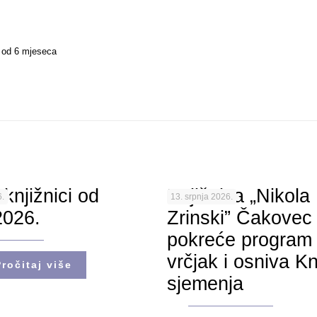
ad od 6 mjeseca
 knjižnici od
Knjižnica „Nikola
.
13. srpnja 2026.
2026.
Zrinski” Čakovec
pokreće program 
vrčjak i osniva Kn
Pročitaj više
sjemenja