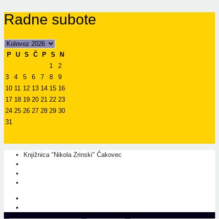
Radne subote
P
U
S
Č
P
S
N
1
2
3
4
5
6
7
8
9
10
11
12
13
14
15
16
17
18
19
20
21
22
23
24
25
26
27
28
29
30
31
Knjižnica "Nikola Zrinski" Čakovec
+385 40 310 595
+385 40 310 656
info@kcc.hr
O nama
Prati nas na Facebook-u