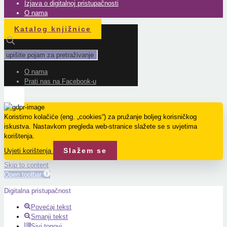
Izjava o digitalnoj pristupačnosti
O nama
Katalog knjižnice
O nama
Prati nas na Facebook-u
Koristimo kolačiće (eng. „cookies“) za pružanje boljeg korisničkog
iskustva. Nastavkom pregleda web-stranice slažete se s uvjetima
korištenja.
Slažem se
Uvjeti korištenja
Skip to content
Open toolbar
Digitalna pristupačnost
Povećaj tekst
Smanji tekst
Sivi tonovi