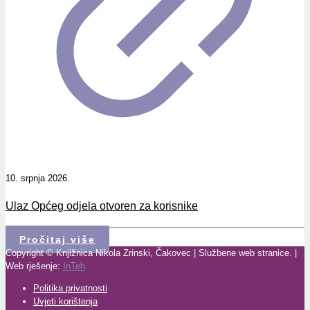
10. srpnja 2026.
Ulaz Općeg odjela otvoren za korisnike
Pročitaj više
Copyright © Knjižnica Nikola Zrinski, Čakovec | Službene web stranice. |
Web rješenje:
InTeh
Politika privatnosti
Uvjeti korištenja