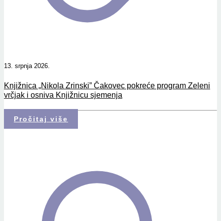
13. srpnja 2026.
Knjižnica „Nikola Zrinski” Čakovec pokreće program Zeleni
vrčjak i osniva Knjižnicu sjemenja
Pročitaj više