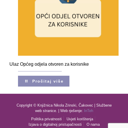
Ulaz Općeg odjela otvoren za korisnike
Pročitaj više
Copyright © Knjižnica Nikola Zrinski, Čakovec | Službene
web stranice. | Web rješenje:
InTeh
Politika privatnosti
Uvjeti korištenja
Izjava o digitalnoj pristupačnosti
O nama