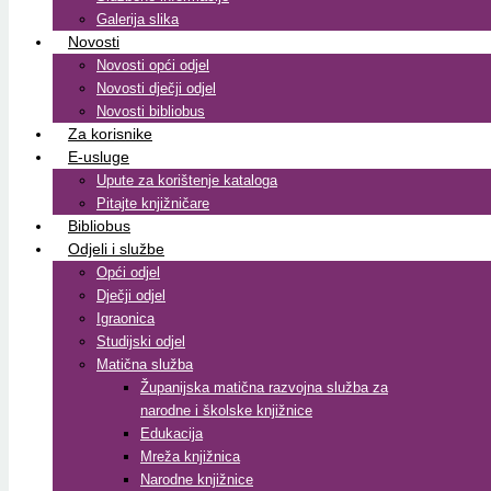
Galerija slika
Novosti
Novosti opći odjel
Novosti dječji odjel
Novosti bibliobus
Za korisnike
E-usluge
Upute za korištenje kataloga
Pitajte knjižničare
Bibliobus
Odjeli i službe
Opći odjel
Dječji odjel
Igraonica
Studijski odjel
Matična služba
Županijska matična razvojna služba za
narodne i školske knjižnice
Edukacija
Mreža knjižnica
Narodne knjižnice