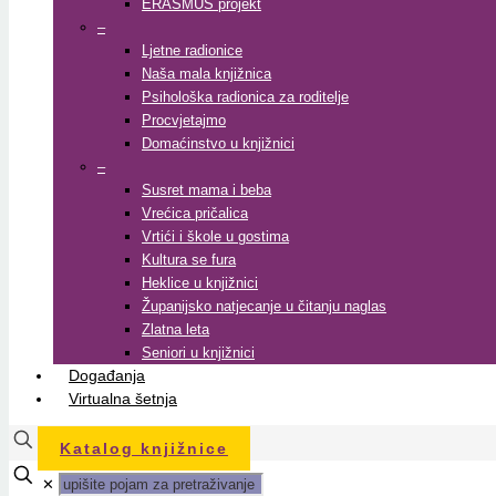
ERASMUS projekt
–
Ljetne radionice
Naša mala knjižnica
Psihološka radionica za roditelje
Procvjetajmo
Domaćinstvo u knjižnici
–
Susret mama i beba
Vrećica pričalica
Vrtići i škole u gostima
Kultura se fura
Heklice u knjižnici
Županijsko natjecanje u čitanju naglas
Zlatna leta
Seniori u knjižnici
Događanja
Virtualna šetnja
Katalog knjižnice
✕