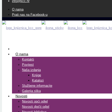
info@kcc.hr
O nama
Prati nas na Facebook-u
O nama
Kontakti
Povijest
Naša izdanja
Knjige
Katalozi
Službene informacije
Galerija slika
Novosti
Novosti opći odjel
Novosti dječji odjel
Novosti bibliobus