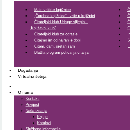
Male vrtićke knjižnice
Č
„Čarobna knjižnica”– vrtić u knjižnici
Č
Čitateljski klub Udruge slijepih –
Č
„Književni klub”
G
Čitateljski klub za odrasle
I
Čitajmo im od najranije dobi
S
Čitam, dam, sretan sam
E
BlaBla program poticanja čitanja
Događanja
Virtualna šetnja
O nama
Kontakti
Povijest
Naša izdanja
Knjige
Katalozi
Službene informacije