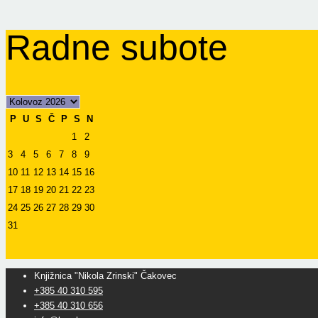
Radne subote
P
U
S
Č
P
S
N
1
2
3
4
5
6
7
8
9
10
11
12
13
14
15
16
17
18
19
20
21
22
23
24
25
26
27
28
29
30
31
Knjižnica "Nikola Zrinski" Čakovec
+385 40 310 595
+385 40 310 656