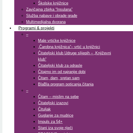
Školske knjižnice
Zavičajna zbirka “Insulana”
Služba nabave i obrade građe
Multimedijalna dvorana
Programi & projekti
–
Male vrtićke knjižnice
„Čarobna knjižnica”– vrtić u knjižnici
Čitateljski klub Udruge slijepih – „Književni
klub”
Čitateljski klub za odrasle
Čitajmo im od najranije dobi
Čitam, dam, sretan sam
BlaBla program poticanja čitanja
–
Čitam – mislim na sebe
Čitateljski izazovi
Čituljak
Guglanje za mudrice
Impuls za 54+
Stani iza svoje riječi