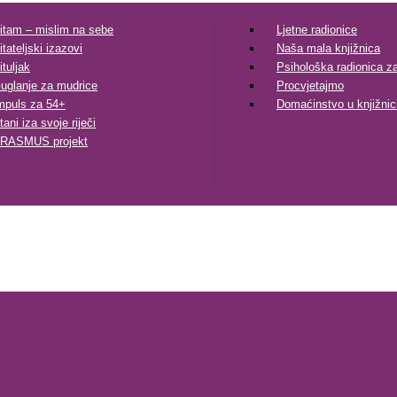
itam – mislim na sebe
Ljetne radionice
itateljski izazovi
Naša mala knjižnica
ituljak
Psihološka radionica za 
uglanje za mudrice
Procvjetajmo
mpuls za 54+
Domaćinstvo u knjižnic
tani iza svoje riječi
RASMUS projekt