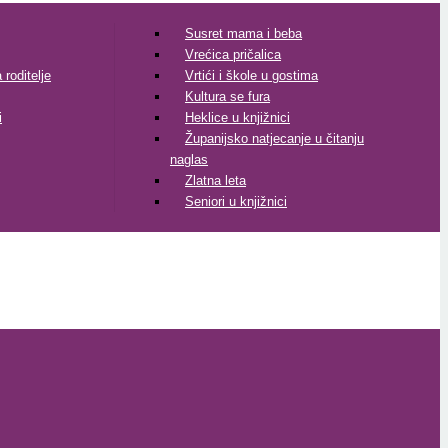
Susret mama i beba
Vrećica pričalica
roditelje
Vrtići i škole u gostima
Kultura se fura
i
Heklice u knjižnici
Županijsko natjecanje u čitanju
naglas
Zlatna leta
Seniori u knjižnici