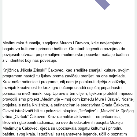
Međimurska županija, zagrljena Murom i Dravom, krije nevjerojatno
bogatstvo kulturne i prirodne baštine. Od starih legendi o pozojima do
povijesnih utvrda i prepoznatljive međimurske popevke, naša je baština
živi identitet koji nas povezuje.
Knjižnica „Nikola Zrinski” Čakovec, kao središte znanja i kulture, svojim
programom nastoji tu ljubav prema zavičaju prenijeti na one najmlađe.
Kroz naše radionice i programe, cilj nam je potaknuti dječju znatiželju,
razvijati kreativnost te kroz igru i učenje usaditi osjećaj pripadnosti i
ponosa na međimurski kraj. Upravo s tim ciljem, tijekom proteklih mjeseci
provodili smo projekt „Međimurje – moj dom između Mure i Drave”. Nositelj
projekta je naša Knjižnica, a sufinanciran je sredstvima Grada Čakovca.
Glavni istraživači bili su polaznici skupina „Trešnjice” i „Mravići” iz Dječjeg
vrtića „Cvrčak” Čakovec. Kroz raznolike aktivnosti – od pričaonica,
likovnih i glazbenih radionica, pa sve do edukativnih posjeta Muzeju
Međimurja Čakovec, djeca su upoznavala bogatu kulturnu i prirodnu
baštinu svog kraja. Istraživali su tajanstvene legende, učili o poznatim