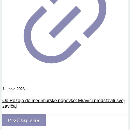
1. lipnja 2026.
Od Pozoja do međimurske popevke: Mravići predstavili svoj
zavičaj
Pročitaj više