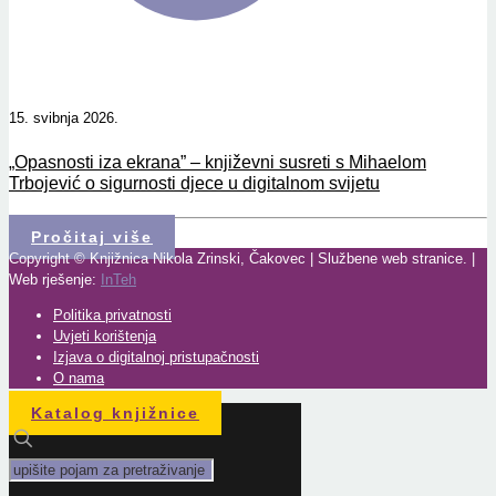
15. svibnja 2026.
„Opasnosti iza ekrana” – književni susreti s Mihaelom
Trbojević o sigurnosti djece u digitalnom svijetu
Pročitaj više
Copyright © Knjižnica Nikola Zrinski, Čakovec | Službene web stranice. |
Web rješenje:
InTeh
Politika privatnosti
Uvjeti korištenja
Izjava o digitalnoj pristupačnosti
O nama
Katalog knjižnice