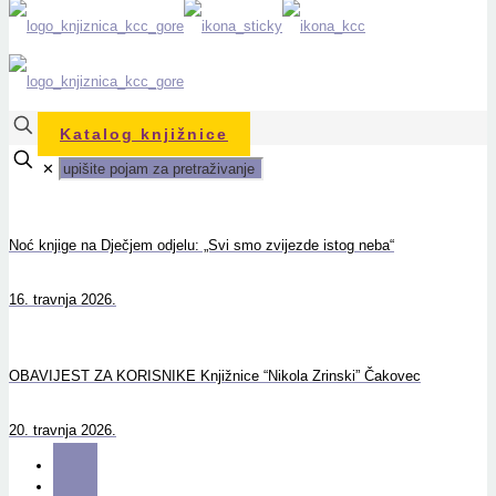
Katalog knjižnice
✕
Noć knjige na Dječjem odjelu: „Svi smo zvijezde istog neba“
16. travnja 2026.
OBAVIJEST ZA KORISNIKE Knjižnice “Nikola Zrinski” Čakovec
20. travnja 2026.