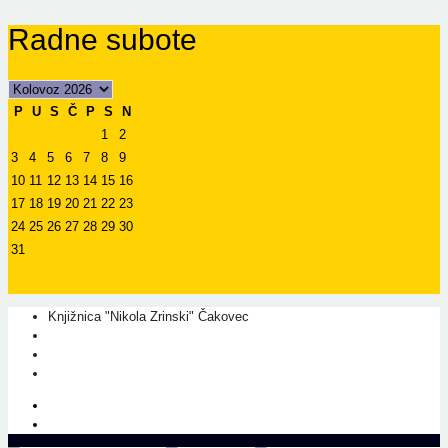
Radne subote
P
U
S
Č
P
S
N
1
2
3
4
5
6
7
8
9
10
11
12
13
14
15
16
17
18
19
20
21
22
23
24
25
26
27
28
29
30
31
Knjižnica "Nikola Zrinski" Čakovec
+385 40 310 595
+385 40 310 656
info@kcc.hr
O nama
Prati nas na Facebook-u