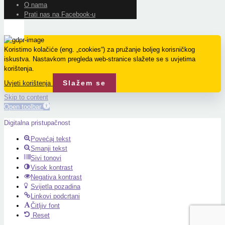
O nama
Prati nas na Facebook-u
Koristimo kolačiće (eng. „cookies“) za pružanje boljeg korisničkog
iskustva. Nastavkom pregleda web-stranice slažete se s uvjetima
korištenja.
Slažem se
Uvjeti korištenja
Skip to content
Open toolbar
Digitalna pristupačnost
Povećaj tekst
Smanji tekst
Sivi tonovi
Visok kontrast
Negativa kontrast
Svijetla pozadina
Linkovi podcrtani
Čitljiv font
Reset