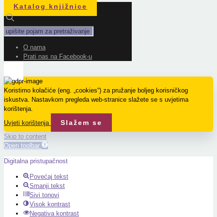
Katalog knjižnice
O nama
Prati nas na Facebook-u
Koristimo kolačiće (eng. „cookies“) za pružanje boljeg korisničkog
iskustva. Nastavkom pregleda web-stranice slažete se s uvjetima
korištenja.
Slažem se
Uvjeti korištenja
Skip to content
Open toolbar
Digitalna pristupačnost
Povećaj tekst
Smanji tekst
Sivi tonovi
Visok kontrast
Negativa kontrast