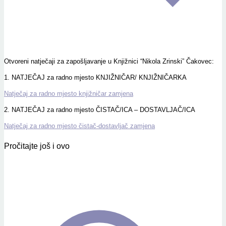
Otvoreni natječaji za zapošljavanje u Knjižnici “Nikola Zrinski” Čakovec:
1. NATJEČAJ za radno mjesto KNJIŽNIČAR/ KNJIŽNIČARKA
Natječaj za radno mjesto knjižničar zamjena
2. NATJEČAJ za radno mjesto ČISTAČ/ICA – DOSTAVLJAČ/ICA
Natječaj za radno mjesto čistač-dostavljač zamjena
Pročitajte još i ovo