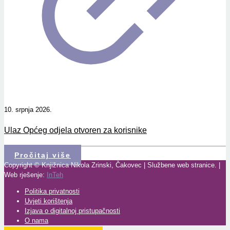
10. srpnja 2026.
Ulaz Općeg odjela otvoren za korisnike
Pročitaj više
Copyright © Knjižnica Nikola Zrinski, Čakovec | Službene web stranice. |
Web rješenje:
InTeh
Politika privatnosti
Uvjeti korištenja
Izjava o digitalnoj pristupačnosti
O nama