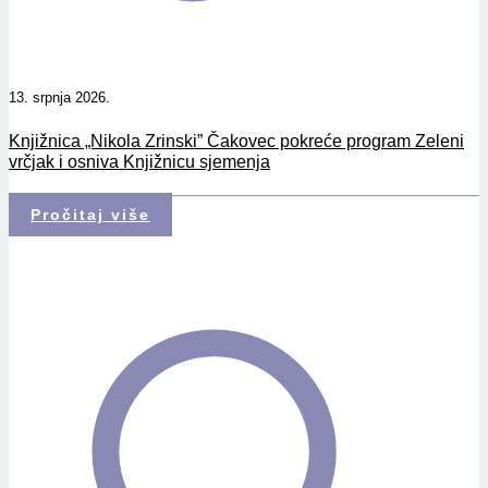
13. srpnja 2026.
Knjižnica „Nikola Zrinski” Čakovec pokreće program Zeleni
vrčjak i osniva Knjižnicu sjemenja
Pročitaj više