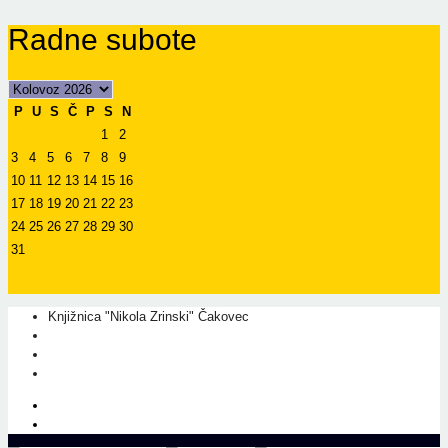
Radne subote
P
U
S
Č
P
S
N
1
2
3
4
5
6
7
8
9
10
11
12
13
14
15
16
17
18
19
20
21
22
23
24
25
26
27
28
29
30
31
Knjižnica "Nikola Zrinski" Čakovec
+385 40 310 595
+385 40 310 656
info@kcc.hr
O nama
Prati nas na Facebook-u