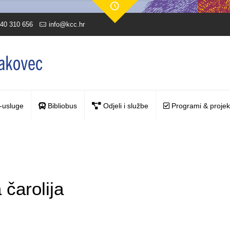
40 310 656
info@kcc.hr
-usluge
Bibliobus
Odjeli i službe
Programi & projek
 čarolija