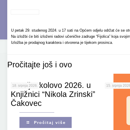
U petak 29. studenog 2024. u 17 sati na Općem odjelu održat će se otv
Na izložbi će biti izloženi radovi učeničke zadruge “Fijolica” koja svo
Izložba je prodajnog karaktera i otvorena je tijekom prosinca.
Pročitajte još i ovo
Porcijunkolovo 2026. u
18. srpnja 2026.
15. srpnja 2026
Knjižnici “Nikola Zrinski”
Čakovec
Pročitaj više