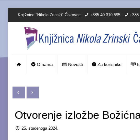
Knjižnica "Nikola Zrinski" Čakovec
+385 40 310 595
+385 
O nama
Novosti
Za korisnike
E
Otvorenje izložbe Božićna
25. studenoga 2024.