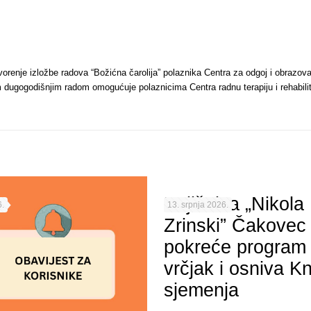
orenje izložbe radova “Božićna čarolija” polaznika Centra za odgoj i obrazova
jim dugogodišnjim radom omogućuje polaznicima Centra radnu terapiju i rehabili
Knjižnica „Nikola
.
13. srpnja 2026.
Zrinski” Čakovec
pokreće program 
vrčjak i osniva Kn
sjemenja