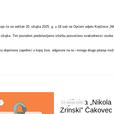
je će se održati 20. ožujka 2025. g. u 18 sati na Općem odjelu Knjižnice „Ni
žujka. Tim povodom predstavljamo izložbu posvećenu svakodnevici osoba koje 
o doprinose zajednici u kojoj žive, odgovore na ta i mnoga druga pitanja možet
Knjižnica „Nikola
.
13. srpnja 2026.
Zrinski” Čakovec