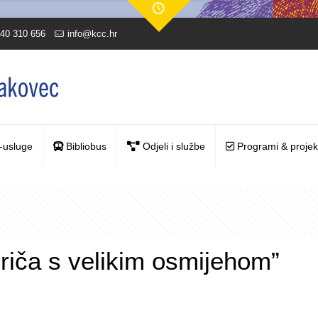
40 310 656
info@kcc.hr
-usluge
Bibliobus
Odjeli i službe
Programi & projek
riča s velikim osmijehom”