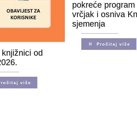
pokreće program 
vrčjak i osniva Kn
sjemenja
Pročitaj više
 knjižnici od
2026.
Pročitaj više