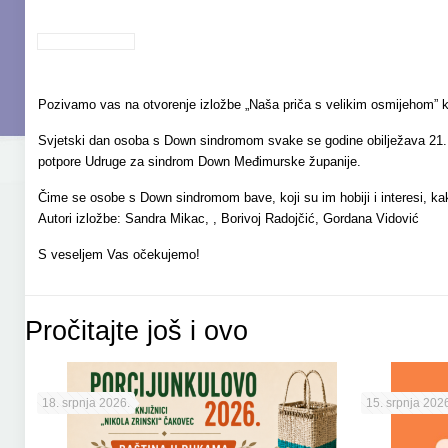
Pozivamo vas na otvorenje izložbe „Naša priča s velikim osmijehom” ko
Svjetski dan osoba s Down sindromom svake se godine obilježava 21. o
potpore Udruge za sindrom Down Međimurske županije.
Čime se osobe s Down sindromom bave, koji su im hobiji i interesi, kak
Autori izložbe: Sandra Mikac, , Borivoj Radojčić, Gordana Vidović
S veseljem Vas očekujemo!
Pročitajte još i ovo
18. srpnja 2026.
15. srpnja 2026