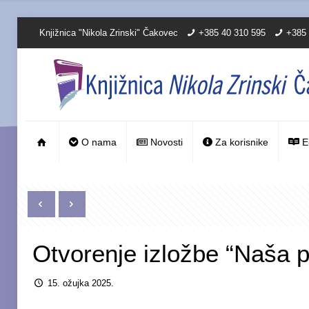
Knjižnica "Nikola Zrinski" Čakovec
+385 40 310 595
+385 
O nama
Novosti
Za korisnike
E
Otvorenje izložbe “Naša p
15. ožujka 2025.