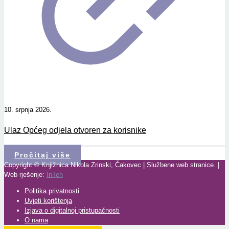
10. srpnja 2026.
Ulaz Općeg odjela otvoren za korisnike
Pročitaj više
Copyright © Knjižnica Nikola Zrinski, Čakovec | Službene web stranice. |
Web rješenje:
InTeh
Politika privatnosti
Uvjeti korištenja
Izjava o digitalnoj pristupačnosti
O nama