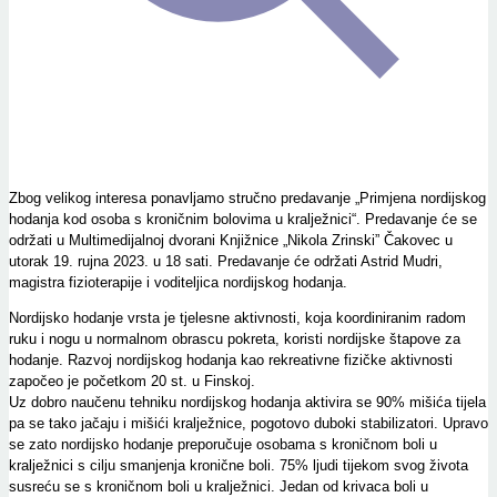
Zbog velikog interesa ponavljamo stručno predavanje „Primjena nordijskog
hodanja kod osoba s kroničnim bolovima u kralježnici“. Predavanje će se
održati u Multimedijalnoj dvorani Knjižnice „Nikola Zrinski” Čakovec u
utorak 19. rujna 2023. u 18 sati. Predavanje će održati Astrid Mudri,
magistra fizioterapije i voditeljica nordijskog hodanja.
Nordijsko hodanje vrsta je tjelesne aktivnosti, koja koordiniranim radom
ruku i nogu u normalnom obrascu pokreta, koristi nordijske štapove za
hodanje. Razvoj nordijskog hodanja kao rekreativne fizičke aktivnosti
započeo je početkom 20 st. u Finskoj.
Uz dobro naučenu tehniku nordijskog hodanja aktivira se 90% mišića tijela
pa se tako jačaju i mišići kralježnice, pogotovo duboki stabilizatori. Upravo
se zato nordijsko hodanje preporučuje osobama s kroničnom boli u
kralježnici s cilju smanjenja kronične boli. 75% ljudi tijekom svog života
susreću se s kroničnom boli u kralježnici. Jedan od krivaca boli u