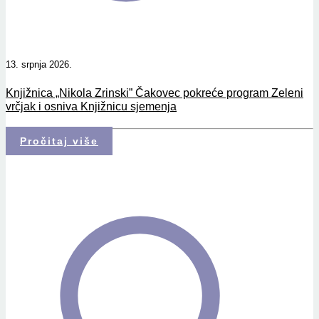
13. srpnja 2026.
Knjižnica „Nikola Zrinski” Čakovec pokreće program Zeleni
vrčjak i osniva Knjižnicu sjemenja
Pročitaj više