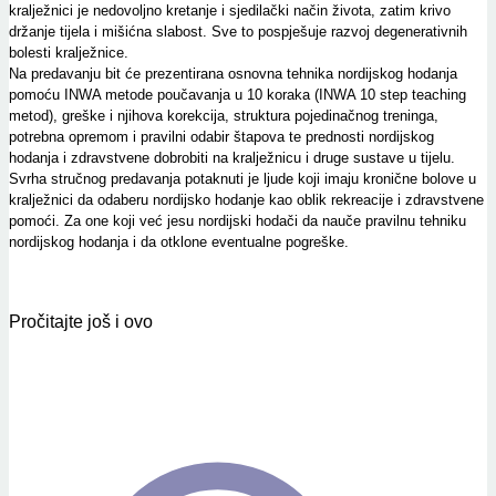
kralježnici je nedovoljno kretanje i sjedilački način života, zatim krivo
držanje tijela i mišićna slabost. Sve to pospješuje razvoj degenerativnih
bolesti kralježnice.
Na predavanju bit će prezentirana osnovna tehnika nordijskog hodanja
pomoću INWA metode poučavanja u 10 koraka (INWA 10 step teaching
metod), greške i njihova korekcija, struktura pojedinačnog treninga,
potrebna opremom i pravilni odabir štapova te prednosti nordijskog
hodanja i zdravstvene dobrobiti na kralježnicu i druge sustave u tijelu.
Svrha stručnog predavanja potaknuti je ljude koji imaju kronične bolove u
kralježnici da odaberu nordijsko hodanje kao oblik rekreacije i zdravstvene
pomoći. Za one koji već jesu nordijski hodači da nauče pravilnu tehniku
nordijskog hodanja i da otklone eventualne pogreške.
Pročitajte još i ovo