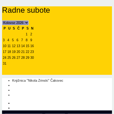
Radne subote
P
U
S
Č
P
S
N
1
2
3
4
5
6
7
8
9
10
11
12
13
14
15
16
17
18
19
20
21
22
23
24
25
26
27
28
29
30
31
Knjižnica "Nikola Zrinski" Čakovec
+385 40 310 595
+385 40 310 656
info@kcc.hr
O nama
Prati nas na Facebook-u