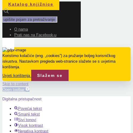
Katalog knjižnice
O nama
Prati nas na Facebook-u
Koristimo kolačiće (eng. „cookies“) za pružanje boljeg korisničkog
iskustva. Nastavkom pregleda web-stranice slažete se s uvjetima
korištenja.
Slažem se
Uvjeti korištenja
Skip to content
Open toolbar
Digitalna pristupačnost
Povećaj tekst
Smanji tekst
Sivi tonovi
Visok kontrast
Negativa kontrast