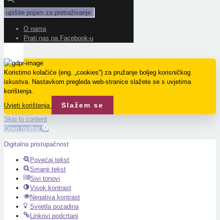
O nama
Prati nas na Facebook-u
Koristimo kolačiće (eng. „cookies“) za pružanje boljeg korisničkog
iskustva. Nastavkom pregleda web-stranice slažete se s uvjetima
korištenja.
Slažem se
Uvjeti korištenja
Skip to content
Open toolbar
Digitalna pristupačnost
Povećaj tekst
Smanji tekst
Sivi tonovi
Visok kontrast
Negativa kontrast
Svijetla pozadina
Linkovi podcrtani