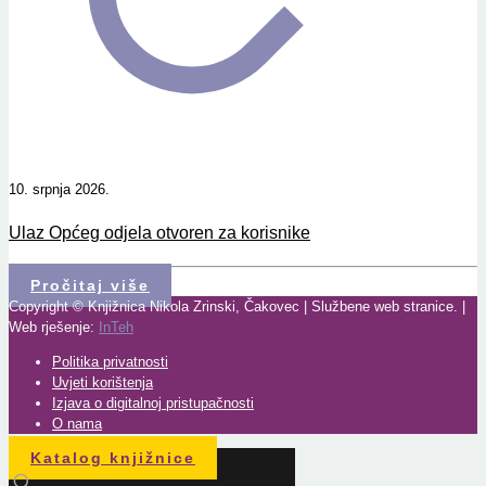
10. srpnja 2026.
Ulaz Općeg odjela otvoren za korisnike
Pročitaj više
Copyright © Knjižnica Nikola Zrinski, Čakovec | Službene web stranice. |
Web rješenje:
InTeh
Politika privatnosti
Uvjeti korištenja
Izjava o digitalnoj pristupačnosti
O nama
Katalog knjižnice