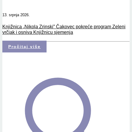
13. srpnja 2026.
Knjižnica „Nikola Zrinski” Čakovec pokreće program Zeleni
vrčjak i osniva Knjižnicu sjemenja
Pročitaj više