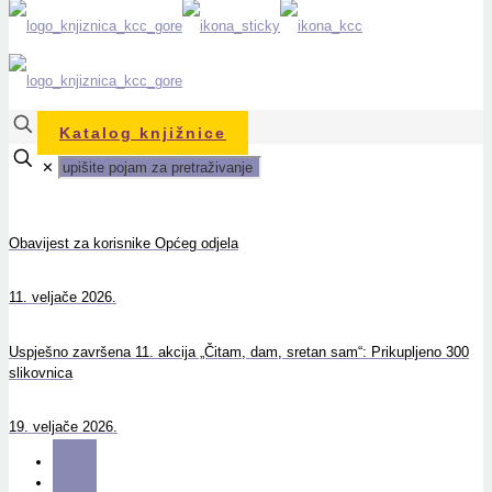
Katalog knjižnice
✕
Obavijest za korisnike Općeg odjela
11. veljače 2026.
Uspješno završena 11. akcija „Čitam, dam, sretan sam“: Prikupljeno 300
slikovnica
19. veljače 2026.