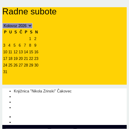
Radne subote
P
U
S
Č
P
S
N
1
2
3
4
5
6
7
8
9
10
11
12
13
14
15
16
17
18
19
20
21
22
23
24
25
26
27
28
29
30
31
Knjižnica "Nikola Zrinski" Čakovec
+385 40 310 595
+385 40 310 656
info@kcc.hr
O nama
Prati nas na Facebook-u