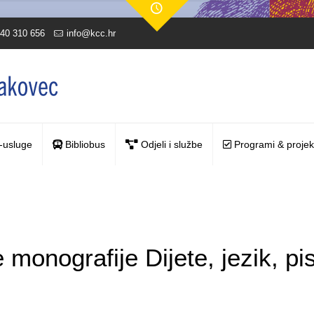
40 310 656
info@kcc.hr
-usluge
Bibliobus
Odjeli i službe
Programi & projek
 monografije Dijete, jezik, p