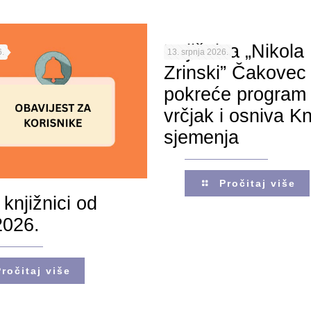
Knjižnica „Nikola
.
13. srpnja 2026.
Zrinski” Čakovec
pokreće program 
vrčjak i osniva Kn
sjemenja
Pročitaj više
 knjižnici od
2026.
Pročitaj više