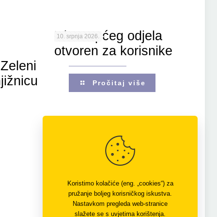
Ulaz Općeg odjela
10. srpnja 2026.
otvoren za korisnike
Zeleni
jižnicu
Pročitaj više
Koristimo kolačiće (eng. „cookies“) za
pružanje boljeg korisničkog iskustva.
Nastavkom pregleda web-stranice
slažete se s uvjetima korištenja.