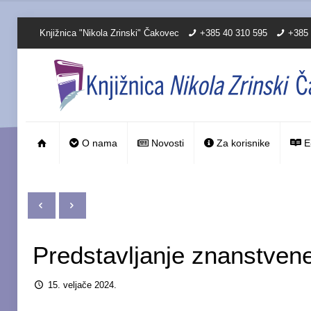
Knjižnica "Nikola Zrinski" Čakovec
+385 40 310 595
+385 
O nama
Novosti
Za korisnike
E
Predstavljanje znanstvene
15. veljače 2024.