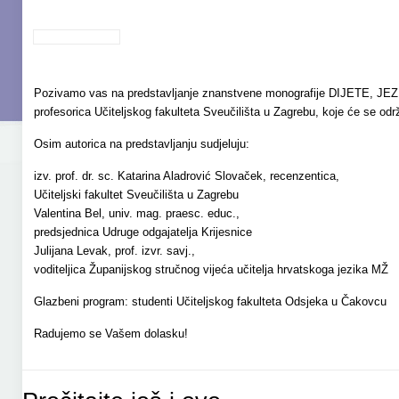
Pozivamo vas na predstavljanje znanstvene monografije DIJETE, JEZIK
profesorica Učiteljskog fakulteta Sveučilišta u Zagrebu, koje će se održ
Osim autorica na predstavljanju sudjeluju:
izv. prof. dr. sc. Katarina Aladrović Slovaček, recenzentica,
Učiteljski fakultet Sveučilišta u Zagrebu
Valentina Bel, univ. mag. praesc. educ.,
predsjednica Udruge odgajatelja Krijesnice
Julijana Levak, prof. izvr. savj.,
voditeljica Županijskog stručnog vijeća učitelja hrvatskoga jezika MŽ
Glazbeni program: studenti Učiteljskog fakulteta Odsjeka u Čakovcu
Radujemo se Vašem dolasku!