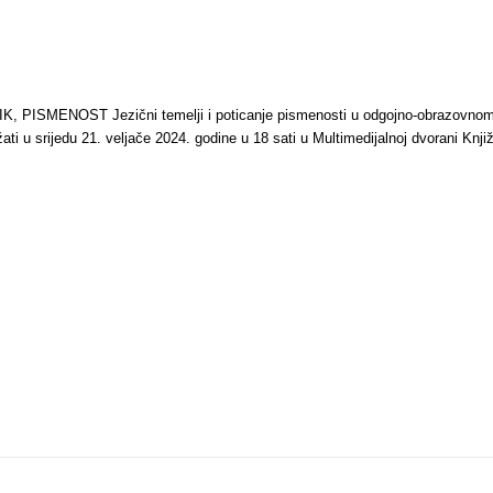
, PISMENOST Jezični temelji i poticanje pismenosti u odgojno-obrazovnom ko
ati u srijedu 21. veljače 2024. godine u 18 sati u Multimedijalnoj dvorani Knji