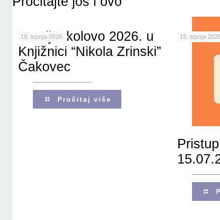
Pročitajte još i ovo
Porcijunkolovo 2026. u
18. srpnja 2026.
15. srpnja 2026
Knjižnici “Nikola Zrinski”
Čakovec
Pročitaj više
Pristup
15.07.