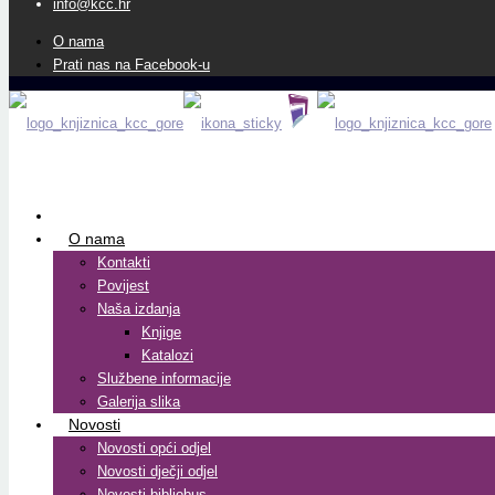
info@kcc.hr
O nama
Prati nas na Facebook-u
O nama
Kontakti
Povijest
Naša izdanja
Knjige
Katalozi
Službene informacije
Galerija slika
Novosti
Novosti opći odjel
Novosti dječji odjel
Novosti bibliobus