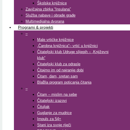
Školske knjižnice
Zavičajna zbirka “Insulana”
Služba nabave i obrade građe
Multimedijalna dvorana
Programi & projekti
–
Male vrtićke knjižnice
„Čarobna knjižnica”– vrtić u knjižnici
Čitateljski klub Udruge slijepih – „Književni
klub”
Čitateljski klub za odrasle
Čitajmo im od najranije dobi
Čitam, dam, sretan sam
BlaBla program poticanja čitanja
–
Čitam – mislim na sebe
Čitateljski izazovi
Čituljak
Guglanje za mudrice
Impuls za 54+
Stani iza svoje riječi