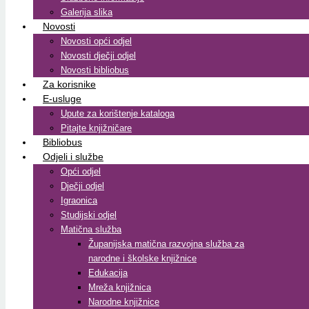
Galerija slika
Novosti
Novosti opći odjel
Novosti dječji odjel
Novosti bibliobus
Za korisnike
E-usluge
Upute za korištenje kataloga
Pitajte knjižničare
Bibliobus
Odjeli i službe
Opći odjel
Dječji odjel
Igraonica
Studijski odjel
Matična služba
Županijska matična razvojna služba za
narodne i školske knjižnice
Edukacija
Mreža knjižnica
Narodne knjižnice