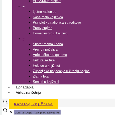
ERASMUS projekt
–
Ljetne radionice
Naša mala knjižnica
Psihološka radionica za roditelje
Procvjetajmo
Domaćinstvo u knjižnici
–
Susret mama i beba
Vrećica pričalica
Vrtići i škole u gostima
Kultura se fura
Heklice u knjižnici
Županijsko natjecanje u čitanju naglas
Zlatna leta
Seniori u knjižnici
Događanja
Virtualna šetnja
Katalog knjižnice
✕