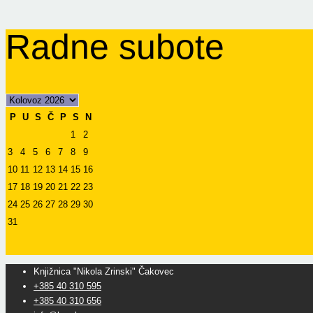
Radne subote
P
U
S
Č
P
S
N
1
2
3
4
5
6
7
8
9
10
11
12
13
14
15
16
17
18
19
20
21
22
23
24
25
26
27
28
29
30
31
Knjižnica "Nikola Zrinski" Čakovec
+385 40 310 595
+385 40 310 656