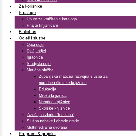
Za korisnike
E-usluge
Upute za korištenje kataloga
Pitajte knjižničare
Bibliobus
Odjeli i službe
Opći odjel
Dječji odjel
Igraonica
Studijski odjel
Matična služba
Županijska matična razvojna služba za
narodne i školske knjižnice
Edukacija
Mreža knjižnica
Narodne knjižnice
Školske knjižnice
Zavičajna zbirka “Insulana”
Služba nabave i obrade građe
Multimedijalna dvorana
Programi & projekti