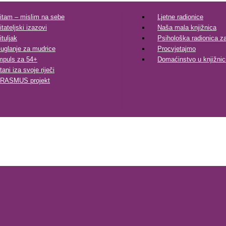
itam – mislim na sebe
Ljetne radionice
itateljski izazovi
Naša mala knjižnica
ituljak
Psihološka radionica za 
uglanje za mudrice
Procvjetajmo
mpuls za 54+
Domaćinstvo u knjižnic
tani iza svoje riječi
RASMUS projekt