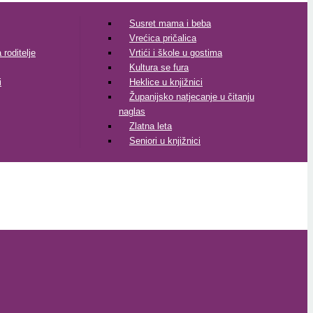
Susret mama i beba
Vrećica pričalica
roditelje
Vrtići i škole u gostima
Kultura se fura
i
Heklice u knjižnici
Županijsko natjecanje u čitanju
naglas
Zlatna leta
Seniori u knjižnici