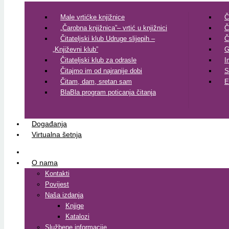
Male vrtićke knjižnice
Č
„Čarobna knjižnica”– vrtić u knjižnici
Č
Čitateljski klub Udruge slijepih –
Č
„Književni klub”
G
Čitateljski klub za odrasle
I
Čitajmo im od najranije dobi
S
Čitam, dam, sretan sam
E
BlaBla program poticanja čitanja
Događanja
Virtualna šetnja
O nama
Kontakti
Povijest
Naša izdanja
Knjige
Katalozi
Službene informacije