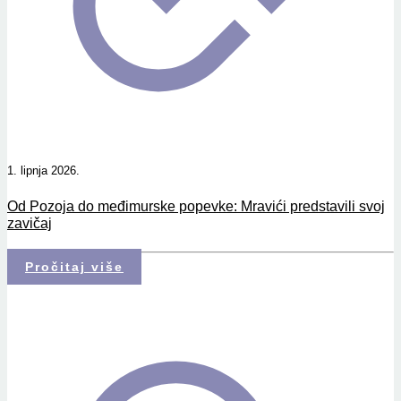
1. lipnja 2026.
Od Pozoja do međimurske popevke: Mravići predstavili svoj
zavičaj
Pročitaj više