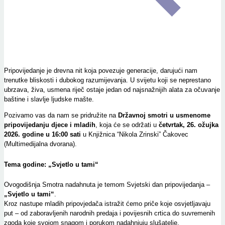
Pripovijedanje je drevna nit koja povezuje generacije, darujući nam
trenutke bliskosti i dubokog razumijevanja. U svijetu koji se neprestano
ubrzava, živa, usmena riječ ostaje jedan od najsnažnijih alata za očuvanje
baštine i slavlje ljudske mašte.
Pozivamo vas da nam se pridružite na
Državnoj smotri u usmenome
pripovijedanju djece i mladih
, koja će se održati u
četvrtak, 26. ožujka
2026. godine u 16:00 sati
u
Knjižnica “Nikola Zrinski” Čakovec
(Multimedijalna dvorana).
Tema godine: „Svjetlo u tami“
Ovogodišnja Smotra nadahnuta je temom
Svjetski dan pripovijedanja
–
„Svjetlo u tami“
.
Kroz nastupe mladih pripovjedača istražit ćemo priče koje osvjetljavaju
put – od zaboravljenih narodnih predaja i povijesnih crtica do suvremenih
zgoda koje svojom snagom i porukom nadahnjuju slušatelje.