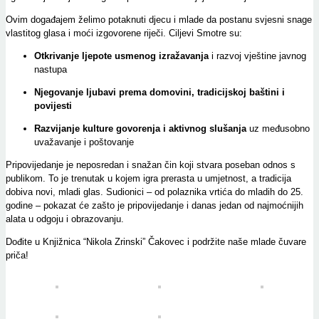
Ovim događajem želimo potaknuti djecu i mlade da postanu svjesni snage
vlastitog glasa i moći izgovorene riječi. Ciljevi Smotre su:
Otkrivanje ljepote usmenog izražavanja
i razvoj vještine javnog
nastupa
Njegovanje ljubavi prema domovini, tradicijskoj baštini i
povijesti
Razvijanje kulture govorenja i aktivnog slušanja
uz međusobno
uvažavanje i poštovanje
Pripovijedanje je neposredan i snažan čin koji stvara poseban odnos s
publikom. To je trenutak u kojem igra prerasta u umjetnost, a tradicija
dobiva novi, mladi glas. Sudionici – od polaznika vrtića do mladih do 25.
godine – pokazat će zašto je pripovijedanje i danas jedan od najmoćnijih
alata u odgoju i obrazovanju.
Dođite u
Knjižnica “Nikola Zrinski” Čakovec
i podržite naše mlade čuvare
priča!