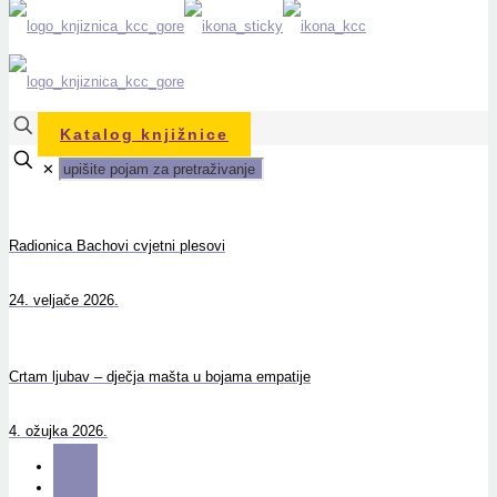
Katalog knjižnice
✕
Radionica Bachovi cvjetni plesovi
24. veljače 2026.
Crtam ljubav – dječja mašta u bojama empatije
4. ožujka 2026.