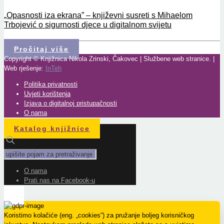
„Opasnosti iza ekrana” – književni susreti s Mihaelom
Trbojević o sigurnosti djece u digitalnom svijetu
Pročitaj više
Copyright © Knjižnica Nikola Zrinski, Čakovec | Službene web stranice. |
Web rješenje:
InTeh
Politika privatnosti
Uvjeti korištenja
Izjava o digitalnoj pristupačnosti
O nama
Katalog knjižnice
O nama
Prati nas na Facebook-u
Koristimo kolačiće (eng. „cookies“) za pružanje boljeg korisničkog