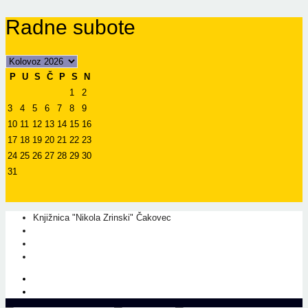
Radne subote
P
U
S
Č
P
S
N
1
2
3
4
5
6
7
8
9
10
11
12
13
14
15
16
17
18
19
20
21
22
23
24
25
26
27
28
29
30
31
Knjižnica "Nikola Zrinski" Čakovec
+385 40 310 595
+385 40 310 656
info@kcc.hr
O nama
Prati nas na Facebook-u