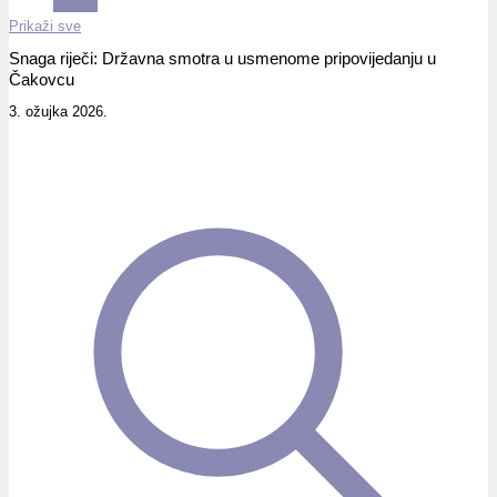
Prikaži sve
Snaga riječi: Državna smotra u usmenome pripovijedanju u
Čakovcu
3. ožujka 2026.