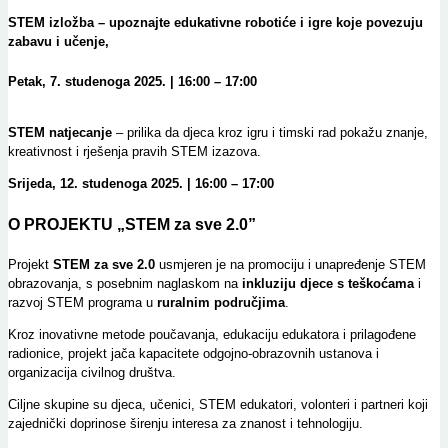
STEM izložba – upoznajte edukativne robotiće i igre koje povezuju
zabavu i učenje,
Petak, 7. studenoga 2025. | 16:00 – 17:00
STEM
natjecanje
– prilika da djeca kroz igru i timski rad pokažu znanje,
kreativnost i rješenja pravih STEM izazova.
Srijeda, 12. studenoga 2025. | 16:00 – 17:00
O PROJEKTU „STEM za sve 2.0”
Projekt
STEM za sve 2.0
usmjeren je na promociju i unapređenje STEM
obrazovanja, s posebnim naglaskom na
inkluziju djece s teškoćama
i
razvoj STEM programa u
ruralnim područjima
.
Kroz inovativne metode poučavanja, edukaciju edukatora i prilagođene
radionice, projekt jača kapacitete odgojno-obrazovnih ustanova i
organizacija civilnog društva.
Ciljne skupine su djeca, učenici, STEM edukatori, volonteri i partneri koji
zajednički doprinose širenju interesa za znanost i tehnologiju.