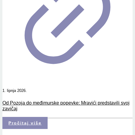
1. lipnja 2026.
Od Pozoja do međimurske popevke: Mravići predstavili svoj
zavičaj
Pročitaj više