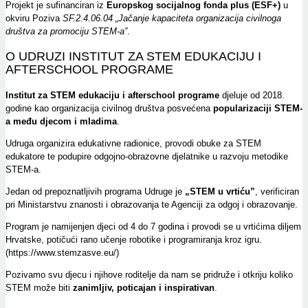
Projekt je sufinanciran iz
Europskog socijalnog fonda plus (ESF+)
u
okviru Poziva
SF.2.4.06.04 „Jačanje kapaciteta organizacija civilnoga
društva za promociju STEM-a”
.
O UDRUZI INSTITUT ZA STEM EDUKACIJU I
AFTERSCHOOL PROGRAME
Institut za STEM edukaciju i afterschool programe
djeluje od 2018.
godine kao organizacija civilnog društva posvećena
popularizaciji STEM-
a među djecom i mladima
.
Udruga organizira edukativne radionice, provodi obuke za STEM
edukatore te podupire odgojno-obrazovne djelatnike u razvoju metodike
STEM-a.
Jedan od prepoznatljivih programa Udruge je
„STEM u vrtiću”
, verificiran
pri Ministarstvu znanosti i obrazovanja te Agenciji za odgoj i obrazovanje.
Program je namijenjen djeci od 4 do 7 godina i provodi se u vrtićima diljem
Hrvatske, potičući rano učenje robotike i programiranja kroz igru.
(https://www.stemzasve.eu/)
Pozivamo svu djecu i njihove roditelje da nam se pridruže i otkriju koliko
STEM može biti
zanimljiv, poticajan i inspirativan
.