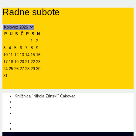
Radne subote
P
U
S
Č
P
S
N
1
2
3
4
5
6
7
8
9
10
11
12
13
14
15
16
17
18
19
20
21
22
23
24
25
26
27
28
29
30
31
Knjižnica "Nikola Zrinski" Čakovec
+385 40 310 595
+385 40 310 656
info@kcc.hr
O nama
Prati nas na Facebook-u