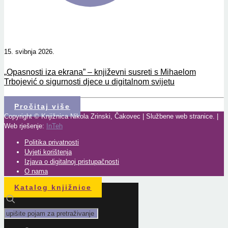
15. svibnja 2026.
„Opasnosti iza ekrana” – književni susreti s Mihaelom
Trbojević o sigurnosti djece u digitalnom svijetu
Pročitaj više
Copyright © Knjižnica Nikola Zrinski, Čakovec | Službene web stranice. |
Web rješenje:
InTeh
Politika privatnosti
Uvjeti korištenja
Izjava o digitalnoj pristupačnosti
O nama
Katalog knjižnice