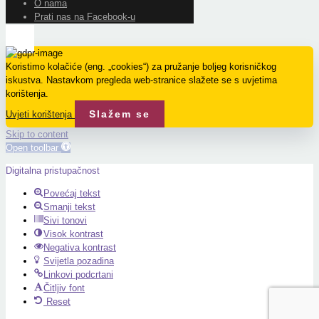
O nama
Prati nas na Facebook-u
Koristimo kolačiće (eng. „cookies“) za pružanje boljeg korisničkog
iskustva. Nastavkom pregleda web-stranice slažete se s uvjetima
korištenja.
Slažem se
Uvjeti korištenja
Skip to content
Open toolbar
Digitalna pristupačnost
Povećaj tekst
Smanji tekst
Sivi tonovi
Visok kontrast
Negativa kontrast
Svijetla pozadina
Linkovi podcrtani
Čitljiv font
Reset