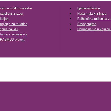
itam – mislim na sebe
Ljetne radionice
itateljski izazovi
Naša mala knjižnica
ituljak
Psihološka radionica za 
uglanje za mudrice
Procvjetajmo
mpuls za 54+
Domaćinstvo u knjižnic
tani iza svoje riječi
RASMUS projekt