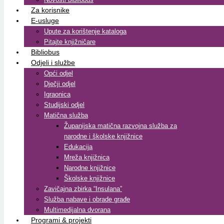
Za korisnike
E-usluge
Upute za korištenje kataloga
Pitajte knjižničare
Bibliobus
Odjeli i službe
Opći odjel
Dječji odjel
Igraonica
Studijski odjel
Matična služba
Županijska matična razvojna služba za
narodne i školske knjižnice
Edukacija
Mreža knjižnica
Narodne knjižnice
Školske knjižnice
Zavičajna zbirka “Insulana”
Služba nabave i obrade građe
Multimedijalna dvorana
Programi & projekti