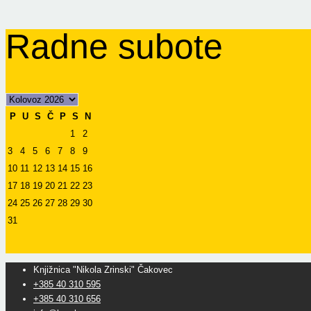
Radne subote
P
U
S
Č
P
S
N
1
2
3
4
5
6
7
8
9
10
11
12
13
14
15
16
17
18
19
20
21
22
23
24
25
26
27
28
29
30
31
Knjižnica "Nikola Zrinski" Čakovec
+385 40 310 595
+385 40 310 656