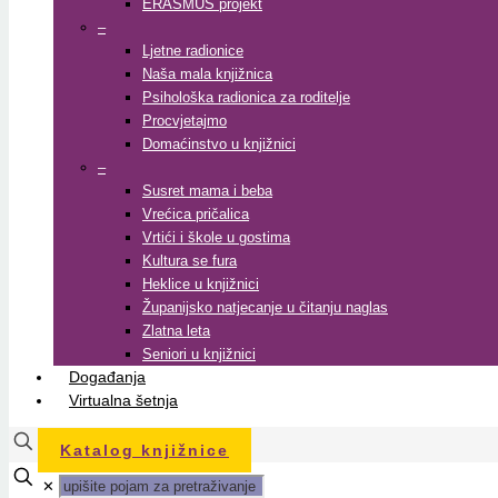
ERASMUS projekt
–
Ljetne radionice
Naša mala knjižnica
Psihološka radionica za roditelje
Procvjetajmo
Domaćinstvo u knjižnici
–
Susret mama i beba
Vrećica pričalica
Vrtići i škole u gostima
Kultura se fura
Heklice u knjižnici
Županijsko natjecanje u čitanju naglas
Zlatna leta
Seniori u knjižnici
Događanja
Virtualna šetnja
Katalog knjižnice
✕