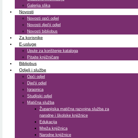
Galerija slika
Novosti
Novosti opći odjel
Novosti dječji odjel
Novosti bibliobus
Za korisnike
E-usluge
Upute za korištenje kataloga
Pitajte knjižničare
Bibliobus
Odjeli i službe
Opći odjel
Dječji odjel
Igraonica
Studijski odjel
Matična služba
Županijska matična razvojna služba za
narodne i školske knjižnice
Edukacija
Mreža knjižnica
Narodne knjižnice