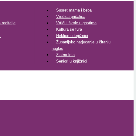
Susret mama i beba
Vrećica pričalica
roditelje
Vrtići i škole u gostima
Kultura se fura
i
Heklice u knjižnici
Županijsko natjecanje u čitanju
naglas
Zlatna leta
Seniori u knjižnici