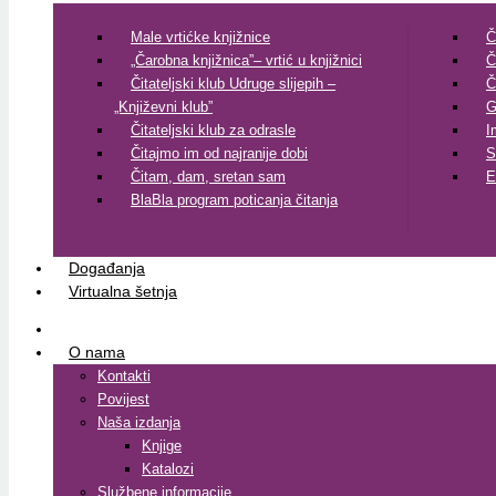
Male vrtićke knjižnice
Č
„Čarobna knjižnica”– vrtić u knjižnici
Č
Čitateljski klub Udruge slijepih –
Č
„Književni klub”
G
Čitateljski klub za odrasle
I
Čitajmo im od najranije dobi
S
Čitam, dam, sretan sam
E
BlaBla program poticanja čitanja
Događanja
Virtualna šetnja
O nama
Kontakti
Povijest
Naša izdanja
Knjige
Katalozi
Službene informacije