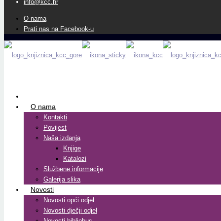
info@kcc.hr
O nama
Prati nas na Facebook-u
O nama
Kontakti
Povijest
Naša izdanja
Knjige
Katalozi
Službene informacije
Galerija slika
Novosti
Novosti opći odjel
Novosti dječji odjel
Novosti bibliobus