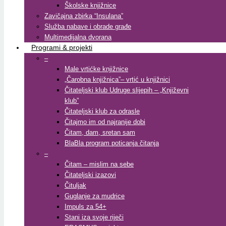
Školske knjižnice
Zavičajna zbirka “Insulana”
Služba nabave i obrade građe
Multimedijalna dvorana
Programi & projekti
–
Male vrtićke knjižnice
„Čarobna knjižnica”– vrtić u knjižnici
Čitateljski klub Udruge slijepih – „Književni
klub”
Čitateljski klub za odrasle
Čitajmo im od najranije dobi
Čitam, dam, sretan sam
BlaBla program poticanja čitanja
–
Čitam – mislim na sebe
Čitateljski izazovi
Čituljak
Guglanje za mudrice
Impuls za 54+
Stani iza svoje riječi