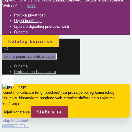
Copyright © Knjižnica Nikola Zrinski, Čakovec | Službene web stranice. |
Web rješenje:
InTeh
Politika privatnosti
Uvjeti korištenja
Izjava o digitalnoj pristupačnosti
O nama
Katalog knjižnice
O nama
Prati nas na Facebook-u
Koristimo kolačiće (eng. „cookies“) za pružanje boljeg korisničkog
iskustva. Nastavkom pregleda web-stranice slažete se s uvjetima
korištenja.
Slažem se
Uvjeti korištenja
Skip to content
Open toolbar