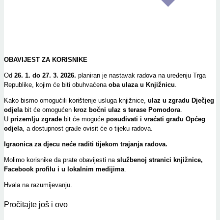
OBAVIJEST ZA KORISNIKE
Od
26. 1. do 27. 3. 2026.
planiran je nastavak radova na uređenju Trga
Republike, kojim će biti obuhvaćena
oba ulaza u Knjižnicu
.
Kako bismo omogućili korištenje usluga knjižnice,
ulaz u zgradu Dječjeg
odjela
bit će omogućen
kroz bočni ulaz s terase Pomodora
.
U
prizemlju zgrade
bit će moguće
posuđivati i vraćati građu Općeg
odjela
, a dostupnost građe ovisit će o tijeku radova.
Igraonica za djecu neće raditi tijekom trajanja radova.
Molimo korisnike da prate obavijesti na
službenoj stranici knjižnice,
Facebook profilu i u lokalnim medijima
.
Hvala na razumijevanju.
Pročitajte još i ovo