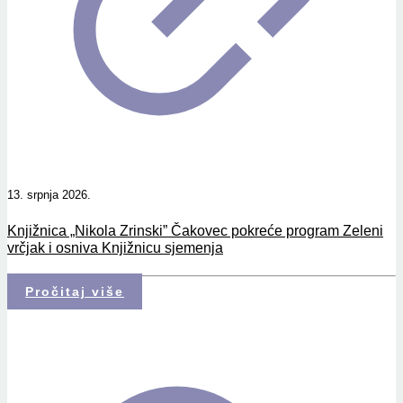
13. srpnja 2026.
Knjižnica „Nikola Zrinski” Čakovec pokreće program Zeleni
vrčjak i osniva Knjižnicu sjemenja
Pročitaj više