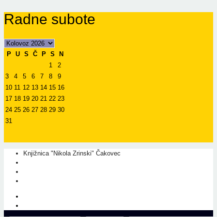
Radne subote
P
U
S
Č
P
S
N
1
2
3
4
5
6
7
8
9
10
11
12
13
14
15
16
17
18
19
20
21
22
23
24
25
26
27
28
29
30
31
Knjižnica "Nikola Zrinski" Čakovec
+385 40 310 595
+385 40 310 656
info@kcc.hr
O nama
Prati nas na Facebook-u