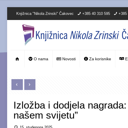
Knjižnica "Nikola Zrinski" Čakovec
+385 40 310 595
+385 
O nama
Novosti
Za korisnike
E
Izložba i dodjela nagrada:
našem svijetu”
15. studenoga 2025.