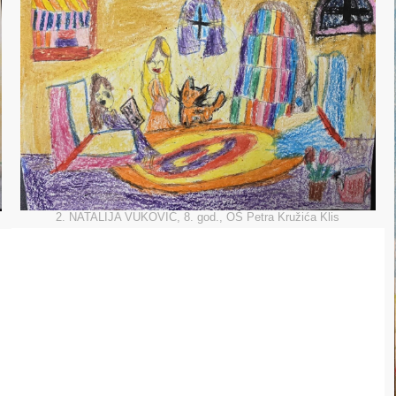
2. NATALIJA VUKOVIĆ, 8. god., OŠ Petra Kružića Klis