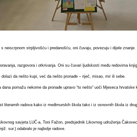
ali s neiscrpnom strpljivošću i predanošću, oni čuvaju, povezuju i dijele znanje
usporavanja, razgovora i otkrivanja. Oni su čuvari ljudskosti među redovima kn
dolazi da nešto kupi, već da nešto pronađe – riječ, misao, mir ili sebe.
dana pomažu nekome da pronađe upravo “to nešto” uoči Mjeseca hrvatske knji
st literarnih radova kako iz međimurskih škola tako i iz osnovnih škola iz dru
 Likovnog savjeta LUČ-a, Toni Fažon, predsjednik Likovnog udruženja Čakovec i 
již. sur.) odabralo je najbolje radove.