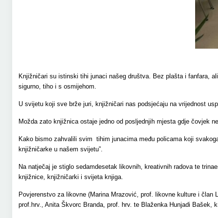
Knjižničari su istinski tihi junaci našeg društva. Bez plašta i fanfara, 
sigurno, tiho i s osmijehom.
U svijetu koji sve brže juri, knjižničari nas podsjećaju na vrijednost 
Možda zato knjižnica ostaje jedno od posljednjih mjesta gdje čovjek ne 
Kako bismo zahvalili svim tihim junacima među policama koji svakoga 
knjižničarke u našem svijetu”.
Na natječaj je stiglo sedamdesetak likovnih, kreativnih radova te trinae
knjižnice, knjižničarki i svijeta knjiga.
Povjerenstvo za likovne (Marina Mrazović, prof. likovne kulture i član
prof.hrv., Anita Škvorc Branda, prof. hrv. te Blaženka Hunjadi Bašek, kn