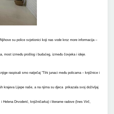
. Njihove su police svjetionici koji nas vode kroz more informacija –
jiga, most između prošlog i budućeg, između čovjeka i ideje.
ge raspisali smo natječaj “Tihi junaci među policama – knjižnice i
gih krajeva Lijepe naše, a na njima su djeca prikazala svoj doživljaj
Helena Drvoderić, knjižničarka) i literarne radove (Ines Virč,