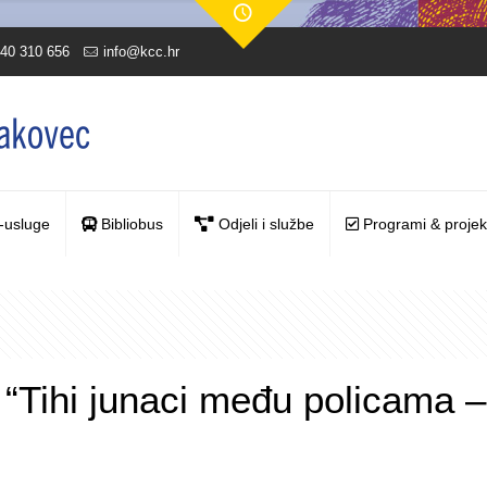
40 310 656
info@kcc.hr
-usluge
Bibliobus
Odjeli i službe
Programi & projek
 “Tihi junaci među policama – 