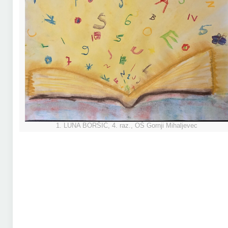
1. LUNA BORŠIĆ, 4. raz., OŠ Gornji Mihaljevec