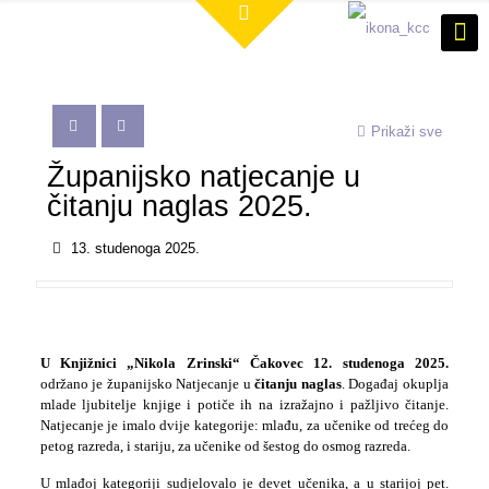
Prikaži sve
Županijsko natjecanje u
čitanju naglas 2025.
13. studenoga 2025.
U Knjižnici „Nikola Zrinski“ Čakovec 12. studenoga 2025.
održano je županijsko Natjecanje u
čitanju naglas
. Događaj okuplja
mlade ljubitelje knjige i potiče ih na izražajno i pažljivo čitanje.
Natjecanje je imalo dvije kategorije: mlađu, za učenike od trećeg do
petog razreda, i stariju, za učenike od šestog do osmog razreda.
U mlađoj kategoriji sudjelovalo je devet učenika, a u starijoj pet.