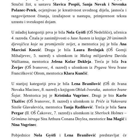
Stručni žiri, u sastavu
Slavica Pospiš, Sanja Novak i Nevenka
Polanec-Petek
, ocjenjivao je kreativnost uvodnog dijela, jasnoća i
razgovijetnost čitanja, izražajnost u nastupu, primjerenost teksta
uzrastu i sveukupni dojam.
U mlađoj kategoriji prva je bila
Nola Gyöfi
(OŠ Nedelišće), učenica
4. razreda. Čitala je zanimljivosti o Jane Austen iz knjige
20 iznimnih
djevojčica koje su promijenile svijet
, a mentorica joj je bila
Ana
Marciuš Knezić
. Druga je bila
Laura Brežnjak
(OŠ Gornji
Mihaljevec, 5. razred) s ulomkom iz
Malog milijardera
Davida
Walliamsa, mentorica
Jelena Kolar Dokleja
. Treća je bila
Iva
Žerjav
(OŠ Ivanovec, 4. razred) s ulomkom iz
Prgava Vera
Ivane
Francišković Olrom, mentorica
Klara Kunčić
.
U starijoj kategoriji prva je bila
Lena Branilović
(OŠ dr. Ivana
Novaka Macinec, 8. razred) s knjigom
Oblak čvoraka,
autorice
Ivane
Šojat
. Mentorica joj je
Kristinka Vugrinec
. Drugi je bio
Karlo
Tkalčec
(OŠ Ivanovec, 8. razred) s ulomkom iz
Priče iz Vukovara
Siniše Glavaševića, mentorica
Tanja Radiković
. Treća je bila
Sara
Pergar
(II. OŠ Čakovec, 7. razred) s ulomkom iz
Sherlock Holmes –
Grimizna istraga
Sira Arthura Conana Doylea, mentorice
Ina Magić
i
Nina Vugrinec
.
Pobjednice
Nola Gyöfi
i
Lena Branilović
predstavljat će