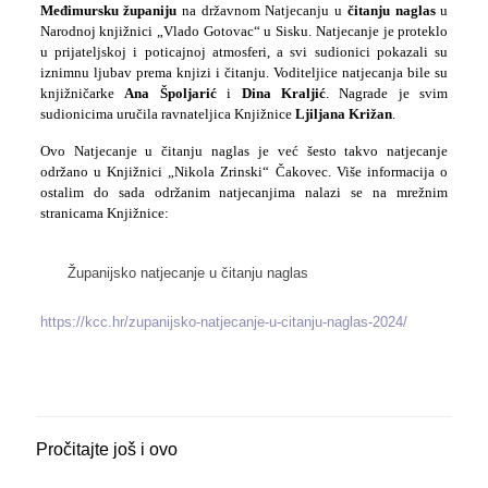
Međimursku županiju
na državnom Natjecanju u
čitanju naglas
u
Narodnoj knjižnici „Vlado Gotovac“ u Sisku. Natjecanje je proteklo
u prijateljskoj i poticajnoj atmosferi, a svi sudionici pokazali su
iznimnu ljubav prema knjizi i čitanju. Voditeljice natjecanja bile su
knjižničarke
Ana Špoljarić
i
Dina Kraljić
. Nagrade je svim
sudionicima uručila ravnateljica Knjižnice
Ljiljana Križan
.
Ovo Natjecanje u čitanju naglas je već šesto takvo natjecanje
održano u Knjižnici „Nikola Zrinski“ Čakovec. Više informacija o
ostalim do sada održanim natjecanjima nalazi se na mrežnim
stranicama Knjižnice:
Županijsko natjecanje u čitanju naglas
https://kcc.hr/zupanijsko-natjecanje-u-citanju-naglas-2024/
Pročitajte još i ovo