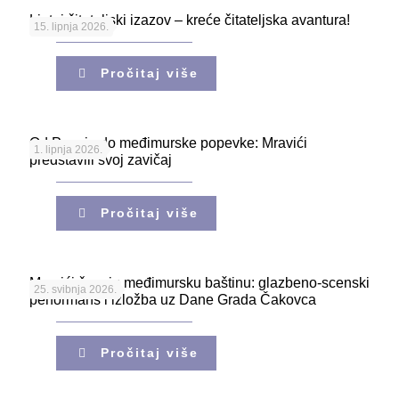
Ljetni čitateljski izazov – kreće čitateljska avantura!
15. lipnja 2026.
Pročitaj više
Od Pozoja do međimurske popevke: Mravići
1. lipnja 2026.
predstavili svoj zavičaj
Pročitaj više
Mravići čuvaju međimursku baštinu: glazbeno-scenski
25. svibnja 2026.
performans i izložba uz Dane Grada Čakovca
Pročitaj više