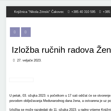
Knjižnica "Nikola Zrinski" Čakovec
+385 40 310 595
+385 
Izložba ručnih radova Žen
27. veljače 2023.
U petak, 03. ožujka 2023. s početkom u 17 sati održat će se otvorenje i
povodom obilježavanja Međunarodnog dana žena, a ostvarena je uz pod
Izložba se može razgledati do 11. ožujka 2023. u radno vrijeme Knjižni