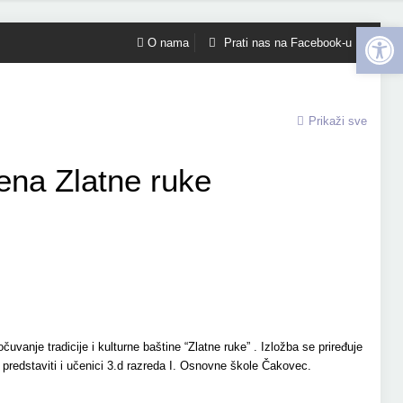
Open 
O nama
Prati nas na Facebook-u
Prikaži sve
ena Zlatne ruke
anje tradicije i kulturne baštine “Zlatne ruke” . Izložba se priređuje
redstaviti i učenici 3.d razreda I. Osnovne škole Čakovec.