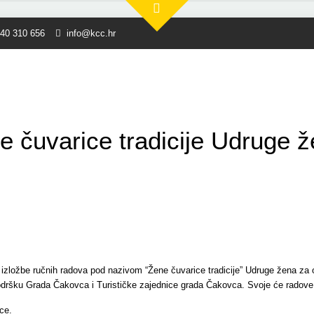
40 310 656
info@kcc.hr
e čuvarice tradicije Udruge ž
zložbe ručnih radova pod nazivom “Žene čuvarice tradicije” Udruge žena za očuv
ršku Grada Čakovca i Turističke zajednice grada Čakovca. Svoje će radove p
ce.