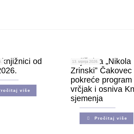
 knjižnici od
Knjižnica „Nikola
.
13. srpnja 2026.
2026.
Zrinski” Čakovec
pokreće program 
vrčjak i osniva Kn
Pročitaj više
sjemenja
Pročitaj više