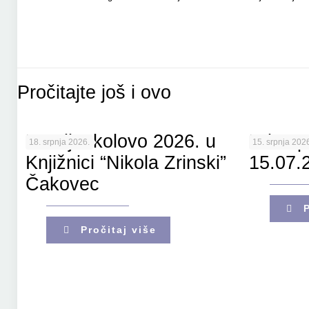
Pročitajte još i ovo
Porcijunkolovo 2026. u
Pristup
18. srpnja 2026.
15. srpnja 2026
Knjižnici “Nikola Zrinski”
15.07.
Čakovec
Pročitaj više