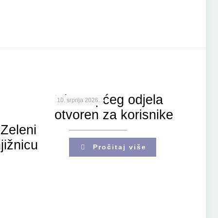
Ulaz Općeg odjela
10. srpnja 2026.
otvoren za korisnike
Zeleni
jižnicu
Pročitaj više