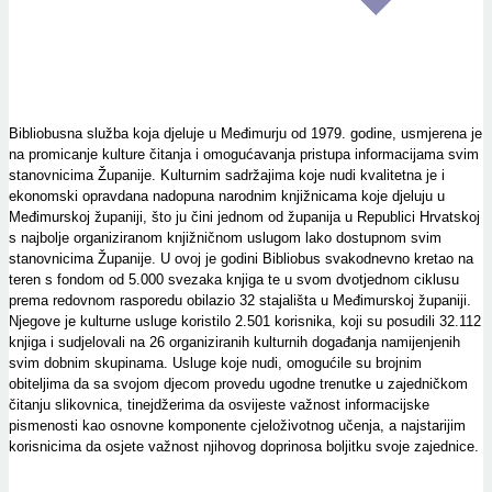
Bibliobusna služba koja djeluje u Međimurju od 1979. godine, usmjerena je
na promicanje kulture čitanja i omogućavanja pristupa informacijama svim
stanovnicima Županije. Kulturnim sadržajima koje nudi kvalitetna je i
ekonomski opravdana nadopuna narodnim knjižnicama koje djeluju u
Međimurskoj županiji, što ju čini jednom od županija u Republici Hrvatskoj
s najbolje organiziranom knjižničnom uslugom lako dostupnom svim
stanovnicima Županije. U ovoj je godini Bibliobus svakodnevno kretao na
teren s fondom od 5.000 svezaka knjiga te u svom dvotjednom ciklusu
prema redovnom rasporedu obilazio 32 stajališta u Međimurskoj županiji.
Njegove je kulturne usluge koristilo 2.501 korisnika, koji su posudili 32.112
knjiga i sudjelovali na 26 organiziranih kulturnih događanja namijenjenih
svim dobnim skupinama. Usluge koje nudi, omogućile su brojnim
obiteljima da sa svojom djecom provedu ugodne trenutke u zajedničkom
čitanju slikovnica, tinejdžerima da osvijeste važnost informacijske
pismenosti kao osnovne komponente cjeloživotnog učenja, a najstarijim
korisnicima da osjete važnost njihovog doprinosa boljitku svoje zajednice.