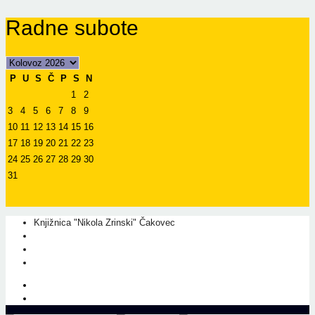
Radne subote
P
U
S
Č
P
S
N
1
2
3
4
5
6
7
8
9
10
11
12
13
14
15
16
17
18
19
20
21
22
23
24
25
26
27
28
29
30
31
Knjižnica "Nikola Zrinski" Čakovec
+385 40 310 595
+385 40 310 656
info@kcc.hr
O nama
Prati nas na Facebook-u