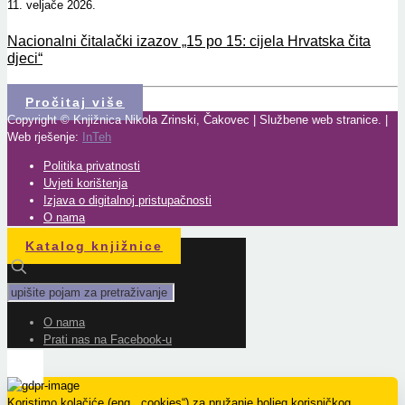
11. veljače 2026.
Nacionalni čitalački izazov „15 po 15: cijela Hrvatska čita
djeci“
Pročitaj više
Copyright © Knjižnica Nikola Zrinski, Čakovec | Službene web stranice. |
Web rješenje:
InTeh
Politika privatnosti
Uvjeti korištenja
Izjava o digitalnoj pristupačnosti
O nama
Katalog knjižnice
O nama
Prati nas na Facebook-u
Koristimo kolačiće (eng. „cookies“) za pružanje boljeg korisničkog