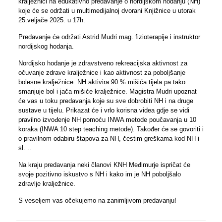
kralježnici na edukativno predavanje o nordijskom hodanju (NH)
koje će se održati u multimedijalnoj dvorani Knjižnice u utorak
25.veljače 2025. u 17h.
Predavanje će održati Astrid Mudri mag. fizioterapije i instruktor
nordijskog hodanja.
Nordijsko hodanje je zdravstveno rekreacijska aktivnost za
očuvanje zdrave kralježnice i kao aktivnost za poboljšanje
bolesne kralježnice. NH aktivira 90 % mišića tijela pa tako
smanjuje bol i jača mišiće kralježnice. Magistra Mudri upoznat
će vas u toku predavanja koje su sve dobrobiti NH i na druge
sustave u tijelu. Prikazat će i vrlo korisna videa gdje se vidi
pravilno izvođenje NH pomoću INWA metode poučavanja u 10
koraka (INWA 10 step teaching metode). Također će se govoriti i
o pravilnom odabiru štapova za NH, čestim greškama kod NH i
sl. ..
Na kraju predavanja neki članovi KNH Međimurje ispričat će
svoje pozitivno iskustvo s NH i kako im je NH poboljšalo
zdravlje kralježnice.
S veseljem vas očekujemo na zanimljivom predavanju!