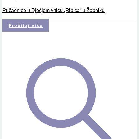
Pričaonice u Dječjem vrtiću „Ribica“ u Žabniku
Pročitaj više