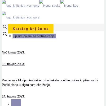
Katalog knjižnice
✕
Noć knjige 2023.
13. travnja 2023.
Predavanje Florijan Andrašec u kontekstu poetike pučke književnosti /
Pučki pisac u digitalnom okruženju
24. travnja 2023.