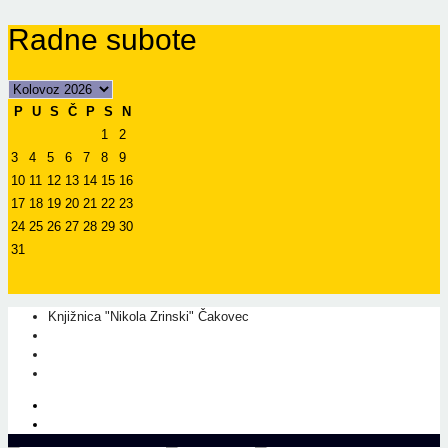
Radne subote
P
U
S
Č
P
S
N
1
2
3
4
5
6
7
8
9
10
11
12
13
14
15
16
17
18
19
20
21
22
23
24
25
26
27
28
29
30
31
Knjižnica "Nikola Zrinski" Čakovec
+385 40 310 595
+385 40 310 656
info@kcc.hr
O nama
Prati nas na Facebook-u