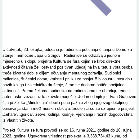
U četvrtak, 23. ožujka, održana je radionica poticanja čitanja u Domu za
starije i nemoćne Japa u Štrigovi. Radionice se održavaju jednom
mjesečno u sklopu projekta Kultura se fura kojim se kroz direktne
aktivnosti čitanja želi ostvariti pozitivan utjecaj na kvalitetu života osoba
treće životne dobi s ciljem očuvanje mentalnog zdravlja. Sudionici
radionica, štićenici doma, koriste i priliku za posjet Bibliobusu i posudbu
novih knjiga i zajedničko druženje, čime se dodatno potiče socijalna
aktivnost. Prema željama sudionika na radionicama se obrađuju teme i
autori usko vezani uz kajkavsko narječje. Jedan od njih je i Ivan Grahovec
čija je zbirka „Minoli cajti” dobila puno pažnje zbog njegovog detaljnog
opisivanja starih međimurskih običaja. Sudionici su se uz pjesme prisjetili
„čehare”, „gorica”, žetve, kolinja, košnje, vjenčanja i raznih dogodovština
iz vlastitih života.
Projekt Kultura se fura provodi se od 16. rujna 2021. godine do 16. rujna
2023. godine. Ugovorena vrijednost projekta je 3.358.734,43 kune, od