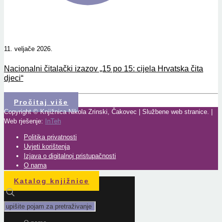
11. veljače 2026.
Nacionalni čitalački izazov „15 po 15: cijela Hrvatska čita
djeci“
Pročitaj više
Copyright © Knjižnica Nikola Zrinski, Čakovec | Službene web stranice. |
Web rješenje:
InTeh
Politika privatnosti
Uvjeti korištenja
Izjava o digitalnoj pristupačnosti
O nama
Katalog knjižnice