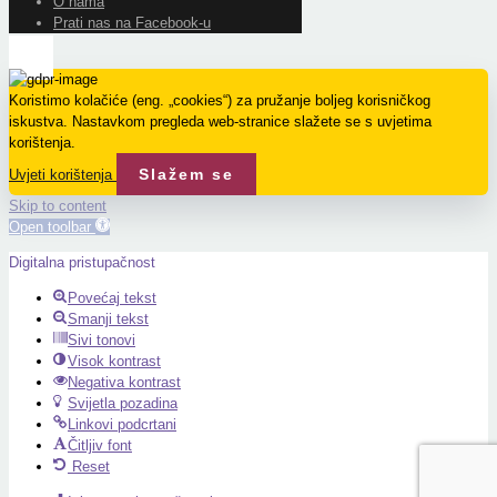
O nama
Prati nas na Facebook-u
Koristimo kolačiće (eng. „cookies“) za pružanje boljeg korisničkog
iskustva. Nastavkom pregleda web-stranice slažete se s uvjetima
korištenja.
Slažem se
Uvjeti korištenja
Skip to content
Open toolbar
Digitalna pristupačnost
Povećaj tekst
Smanji tekst
Sivi tonovi
Visok kontrast
Negativa kontrast
Svijetla pozadina
Linkovi podcrtani
Čitljiv font
Reset