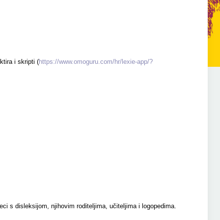
ra i skripti (
https://www.omoguru.com/hr/lexie-app/?
i s disleksijom, njihovim roditeljima, učiteljima i logopedima.