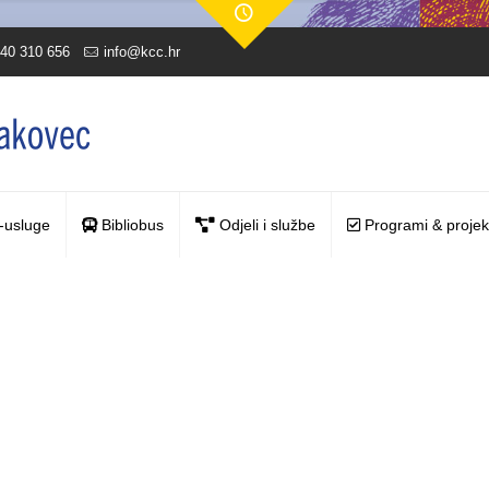
40 310 656
info@kcc.hr
-usluge
Bibliobus
Odjeli i službe
Programi & projek