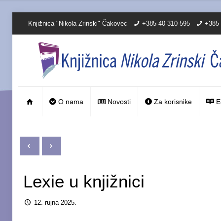
Knjižnica "Nikola Zrinski" Čakovec
+385 40 310 595
+385 
O nama
Novosti
Za korisnike
E
Lexie u knjižnici
12. rujna 2025.