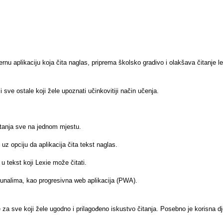
u aplikaciju koja čita naglas, priprema školsko gradivo i olakšava čitanje lekti
i sve ostale koji žele upoznati učinkovitiji način učenja.
čitanja sve na jednom mjestu.
, uz opciju da aplikacija čita tekst naglas.
 u tekst koji Lexie može čitati.
čunalima, kao progresivna web aplikacija (PWA).
a sve koji žele ugodno i prilagođeno iskustvo čitanja. Posebno je korisna djec