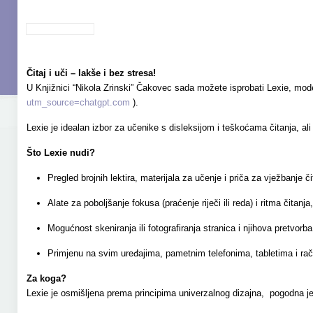
Čitaj i uči – lakše i bez stresa!
U Knjižnici “Nikola Zrinski” Čakovec sada možete isprobati Lexie, modern
utm_source=chatgpt.com
).
Lexie je idealan izbor za učenike s disleksijom i teškoćama čitanja, ali 
Što Lexie nudi?
Pregled brojnih lektira, materijala za učenje i priča za vježbanje 
Alate za poboljšanje fokusa (praćenje riječi ili reda) i ritma čitanja
Mogućnost skeniranja ili fotografiranja stranica i njihova pretvorba
Primjenu na svim uređajima, pametnim telefonima, tabletima i ra
Za koga?
Lexie je osmišljena prema principima univerzalnog dizajna, pogodna je z