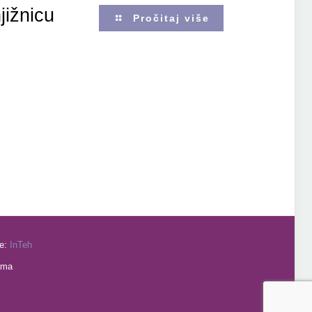
jižnicu
Pročitaj više
je:
InTeh
ama