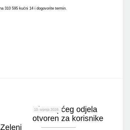
 na 310 595 kućni 14 i dogovorite termin.
Ulaz Općeg odjela
10. srpnja 2026.
otvoren za korisnike
Zeleni