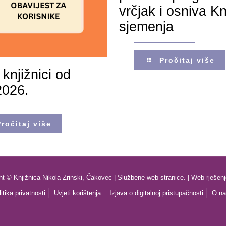
vrčjak i osniva Kn
sjemenja
Pročitaj više
 knjižnici od
2026.
Pročitaj više
ht © Knjižnica Nikola Zrinski, Čakovec | Službene web stranice. | Web rješen
itika privatnosti
Uvjeti korištenja
Izjava o digitalnoj pristupačnosti
O n