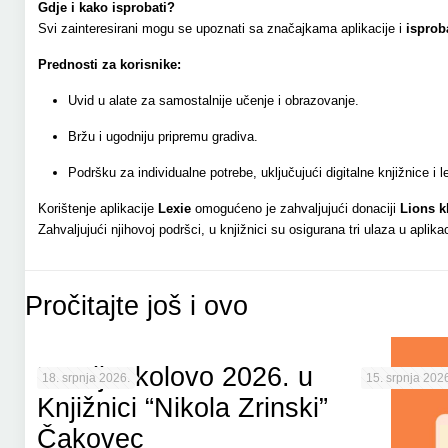
Gdje i kako isprobati?
Svi zainteresirani mogu se upoznati sa značajkama aplikacije i
isprob
Prednosti za korisnike:
Uvid u alate za samostalnije učenje i obrazovanje.
Bržu i ugodniju pripremu gradiva.
Podršku za individualne potrebe, uključujući digitalne knjižnice i le
Korištenje aplikacije
Lexie
omogućeno je zahvaljujući donaciji
Lions k
Zahvaljujući njihovoj podršci, u knjižnici su osigurana tri ulaza u aplika
Pročitajte još i ovo
Porcijunkolovo 2026. u
18. srpnja 2026.
15. srpnja 2026
Knjižnici “Nikola Zrinski”
Čakovec