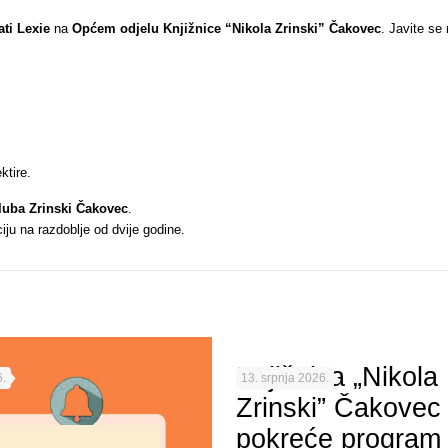
ati Lexie
na
Općem odjelu
Knjižnice “Nikola Zrinski” Čakovec
. Javite se
ktire.
luba Zrinski Čakovec
.
ciju na razdoblje od dvije godine.
Knjižnica „Nikola
.
13. srpnja 2026.
Zrinski” Čakovec
pokreće program 