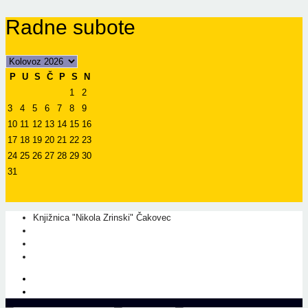
Radne subote
P
U
S
Č
P
S
N
1
2
3
4
5
6
7
8
9
10
11
12
13
14
15
16
17
18
19
20
21
22
23
24
25
26
27
28
29
30
31
Knjižnica "Nikola Zrinski" Čakovec
+385 40 310 595
+385 40 310 656
info@kcc.hr
O nama
Prati nas na Facebook-u