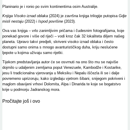
Planinario je i ronio po svim kontinentima osim Australije.
Knjiga
Visoko iznad oblaka
(2024) je završna knjiga trilogije putopisa
Gdje
misli nestaju
(2022) i
Ispod površine
(2023).
Ova vas knjiga – vrlo zanimljivim pričama i čudesnim fotografijama, koje
ponekad govore i više od riječi – vodi kroz čak 32 lokaliteta diljem našeg
planeta. Upravo takvi predjeli, skriveni visoko iznad oblaka i često
dostupni samo onima s mnogo avanturističkog duha, kriju neslućene
ljepote u kojima uživaju samo rijetki.
Tijekom predstavljanja autor će se osvrnuti na ono što mu se najviše
dojmilo u udaljenim zemljama poput Venezuele, Kambodže i Kostarike,
jesu li tradicionalna vjerovanja u Meksiku i Nepalu iščezla ili se i dalje
povremeno uprizoruju, kako izgledaju vjetrom šibani, snijegom pokriveni i
maglom obavijeni vrhovi Dolomita, Alpa i Dinarida te koje se bogatstvo
krije u podmorju Jadranskog mora.
Pročitajte još i ovo