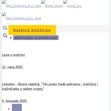
Katalog knjižnice
✕
Lexie u knjižnici
12. rujna 2025.
Literarno – likovni natječaj: “Tihi junaci među policama – knjižnice i
knjižničarke u našem svijetu”
6. listopada 2025.