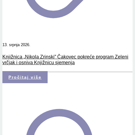
13. srpnja 2026.
Knjižnica „Nikola Zrinski” Čakovec pokreće program Zeleni
vrčjak i osniva Knjižnicu sjemenja
Pročitaj više