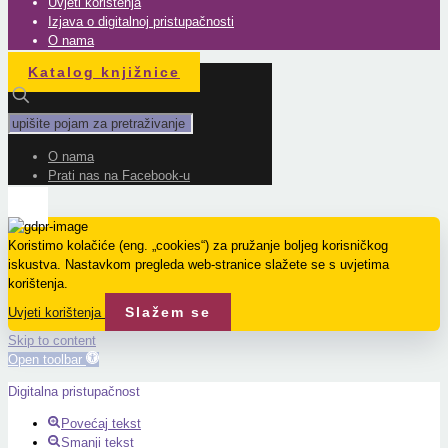
Uvjeti korištenja
Izjava o digitalnoj pristupačnosti
O nama
Katalog knjižnice
O nama
Prati nas na Facebook-u
Koristimo kolačiće (eng. „cookies“) za pružanje boljeg korisničkog
iskustva. Nastavkom pregleda web-stranice slažete se s uvjetima
korištenja.
Slažem se
Uvjeti korištenja
Skip to content
Open toolbar
Digitalna pristupačnost
Povećaj tekst
Smanji tekst