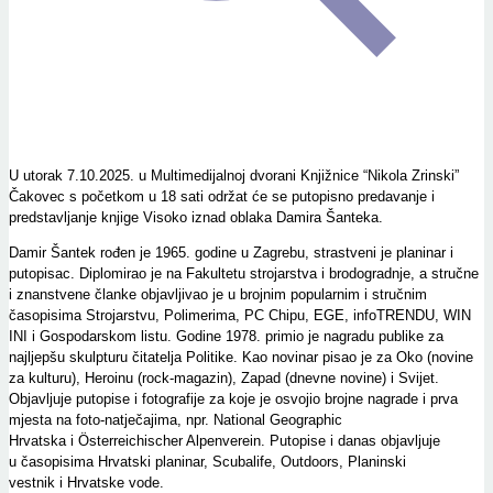
U utorak 7.10.2025. u Multimedijalnoj dvorani Knjižnice “Nikola Zrinski”
Čakovec s početkom u 18 sati održat će se putopisno predavanje i
predstavljanje knjige Visoko iznad oblaka Damira Šanteka.
Damir Šantek rođen je 1965. godine u Zagrebu, strastveni je planinar i
putopisac. Diplomirao je na Fakultetu strojarstva i brodogradnje, a stručne
i znanstvene članke objavljivao je u brojnim popularnim i stručnim
časopisima Strojarstvu, Polimerima, PC Chipu, EGE, infoTRENDU, WIN
INI i Gospodarskom listu. Godine 1978. primio je nagradu publike za
najljepšu skulpturu čitatelja Politike. Kao novinar pisao je za Oko (novine
za kulturu), Heroinu (rock-magazin), Zapad (dnevne novine) i Svijet.
Objavljuje putopise i fotografije za koje je osvojio brojne nagrade i prva
mjesta na foto-natječajima, npr. National Geographic
Hrvatska i Österreichischer Alpenverein. Putopise i danas objavljuje
u časopisima Hrvatski planinar, Scubalife, Outdoors, Planinski
vestnik i Hrvatske vode.