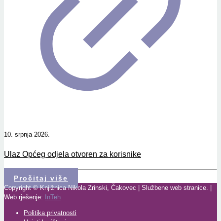
10. srpnja 2026.
Ulaz Općeg odjela otvoren za korisnike
Pročitaj više
Copyright © Knjižnica Nikola Zrinski, Čakovec | Službene web stranice. |
Web rješenje:
InTeh
Politika privatnosti