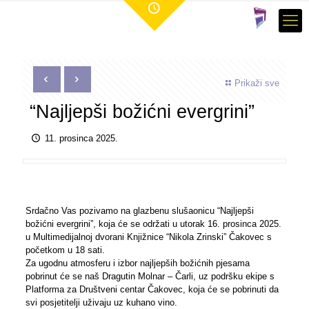
Prikaži sve
“Najljepši božićni evergrini”
11. prosinca 2025.
Srdačno Vas pozivamo na glazbenu slušaonicu “Najljepši
božićni evergrini”, koja će se održati u utorak 16. prosinca 2025.
u Multimedijalnoj dvorani Knjižnice “Nikola Zrinski” Čakovec s
početkom u 18 sati.
Za ugodnu atmosferu i izbor najljepših božićnih pjesama
pobrinut će se naš Dragutin Molnar – Čarli, uz podršku ekipe s
Platforma za Društveni centar Čakovec, koja će se pobrinuti da
svi posjetitelji uživaju uz kuhano vino.