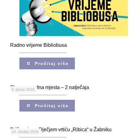
Radno vrijeme Bibliobusa
Pročitaj više
Otvorena radna mjesta – 2 natječaja
5. lipnja 2026.
Pročitaj više
Pričaonice u Dječjem vrtiću „Ribica“ u Žabniku
24. ožujka 2026.