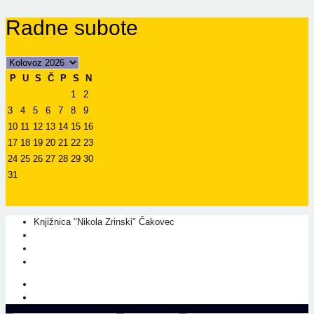
Radne subote
P
U
S
Č
P
S
N
1
2
3
4
5
6
7
8
9
10
11
12
13
14
15
16
17
18
19
20
21
22
23
24
25
26
27
28
29
30
31
Knjižnica "Nikola Zrinski" Čakovec
+385 40 310 595
+385 40 310 656
info@kcc.hr
O nama
Prati nas na Facebook-u