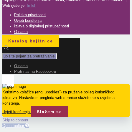
Web rješenje:
InTeh
Politika privatnosti
Uvjeti korištenja
Izjava o digitalnoj pristupačnosti
O nama
Katalog knjižnice
O nama
Prati nas na Facebook-u
Koristimo kolačiće (eng. „cookies“) za pružanje boljeg korisničkog
iskustva. Nastavkom pregleda web-stranice slažete se s uvjetima
korištenja.
Slažem se
Uvjeti korištenja
Skip to content
Open toolbar