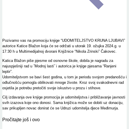
Pozivamo vas na promociju knjige “UDOMITELJSTVO KRUNA LJUBAVI”
autorice Katice Blažon koja će se održati u utorak 19. ožujka 2024.g. u
17:30 h u Multimedijalnoj dvorani Knjižnice “Nikola Zrinski” Čakovec.
Katica Blažon piše pjesme od osnovne škole, dobila je nagradu za
najuspješniji rad u ˝Modroj lasti˝ i autorica je knjige pjesama “Ranjeni
leptir”.
Udomiteljstvom se bavi šest godina, u tom je periodu svojom predanošću i
odlučnošću pomogla oblikovati mnoge živote. Kroz svoj svakodnevni rad
osjetila je potrebu pretočiti svoje iskustvo u prozu i stihove.
Cilj izdavanja ove knjige promocija je udomiteljstva i približavanje javnosti
svih izazova koje ono donosi. Sama knjižica može se dobiti uz donaciju,
sav prikupljen novac donirat će se Udruzi udomitelja djece Međimurja.
Pročitajte još i ovo