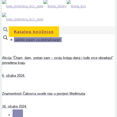
Katalog knjižnice
✕
Akcija “Čitam, dam, sretan sam – svoju knjigu daruj i tuđe srce obraduju!”
privedena kraju
6. ožujka 2024.
Znamenitosti Čakovca uvode nas u povijest Međimurja
16. ožujka 2024.