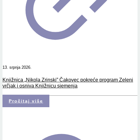
13. srpnja 2026.
Knjižnica „Nikola Zrinski” Čakovec pokreće program Zeleni
vrčjak i osniva Knjižnicu sjemenja
Pročitaj više