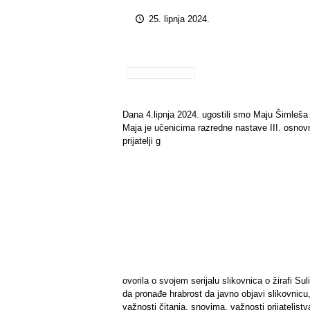
25. lipnja 2024.
Dana 4.lipnja 2024. ugostili smo Maju Šimleša i
Maja je učenicima razredne nastave III. osnovn
prijatelji g
ovorila o svojem serijalu slikovnica o žirafi Sul
da pronađe hrabrost da javno objavi slikovnicu,
važnosti čitanja, snovima, važnosti prijateljstv