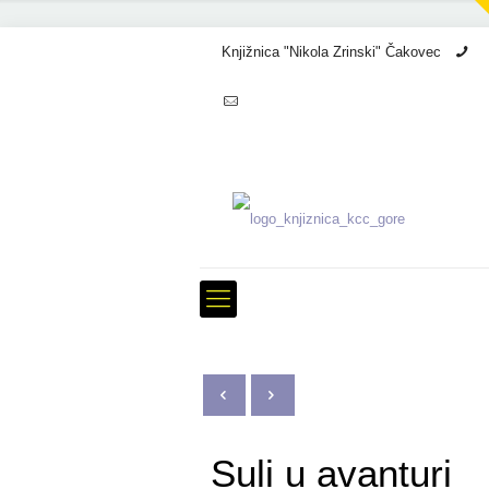
Knjižnica "Nikola Zrinski" Čakovec
+3
info@kcc.hr
Suli u avanturi