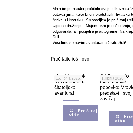
Maja im je također pročitala svoju slikovnicu “
putovanjima, kako bi oni predstavili Hrvatsku t
Afrike u Hrvatsku.. Spisateljica je pri čitanju 
Ugodno druženje s Majom brzo je došlo kraju, d
odgovarala, a i podijelila je autograme. Na kraj
Suli.
Veselimo se novim avanturama žirafe Suli!
Pročitajte još i ovo
Ljetni čitateljski
Od Pozoja do
15. lipnja 2026.
1. lipnja 2026.
izazov – kreće
međimurske
čitateljska
popevke: Mravi
avantura!
predstavili svoj
zavičaj
Pročitaj
više
Pro
više