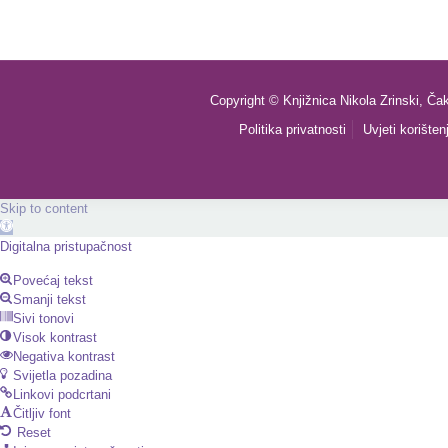
Copyright © Knjižnica Nikola Zrinski, Ča
Politika privatnosti
Uvjeti korišten
Skip to content
Open
toolbar
Digitalna pristupačnost
Povećaj tekst
Smanji tekst
Sivi tonovi
Visok kontrast
Negativa kontrast
Svijetla pozadina
Linkovi podcrtani
Čitljiv font
Reset