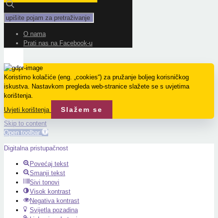
O nama
Prati nas na Facebook-u
Koristimo kolačiće (eng. „cookies“) za pružanje boljeg korisničkog
iskustva. Nastavkom pregleda web-stranice slažete se s uvjetima
korištenja.
Slažem se
Uvjeti korištenja
Skip to content
Open toolbar
Digitalna pristupačnost
Povećaj tekst
Smanji tekst
Sivi tonovi
Visok kontrast
Negativa kontrast
Svijetla pozadina