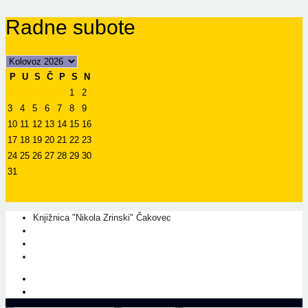
Radne subote
P
U
S
Č
P
S
N
1
2
3
4
5
6
7
8
9
10
11
12
13
14
15
16
17
18
19
20
21
22
23
24
25
26
27
28
29
30
31
Knjižnica "Nikola Zrinski" Čakovec
+385 40 310 595
+385 40 310 656
info@kcc.hr
O nama
Prati nas na Facebook-u