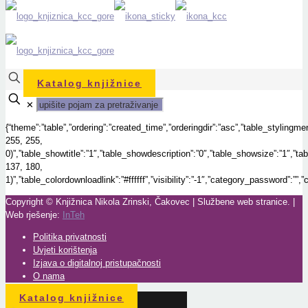
Katalog knjižnice
✕
{“theme”:”table”,”ordering”:”created_time”,”orderingdir”:”asc”,”table_styling
255, 255,
0)”,”table_showtitle”:”1″,”table_showdescription”:”0″,”table_showsize”:”1″,”
137, 180,
1)”,”table_colordownloadlink”:”#ffffff”,”visibility”:”-1″,”category_password”:””
Copyright © Knjižnica Nikola Zrinski, Čakovec | Službene web stranice. |
Web rješenje:
InTeh
Politika privatnosti
Uvjeti korištenja
Izjava o digitalnoj pristupačnosti
O nama
Katalog knjižnice