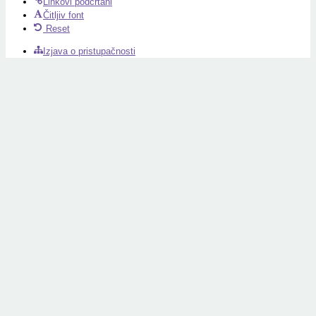
Linkovi podcrtani
Čitljiv font
Reset
Izjava o pristupačnosti