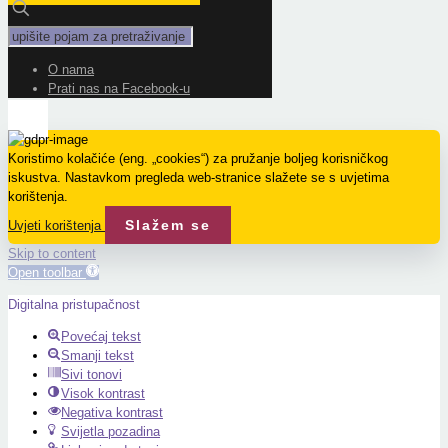
O nama
Prati nas na Facebook-u
Koristimo kolačiće (eng. „cookies“) za pružanje boljeg korisničkog
iskustva. Nastavkom pregleda web-stranice slažete se s uvjetima
korištenja.
Slažem se
Uvjeti korištenja
Skip to content
Open toolbar
Digitalna pristupačnost
Povećaj tekst
Smanji tekst
Sivi tonovi
Visok kontrast
Negativa kontrast
Svijetla pozadina