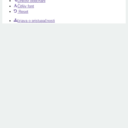
Linkovi podcrtani
Čitljiv font
Reset
Izjava o pristupačnosti