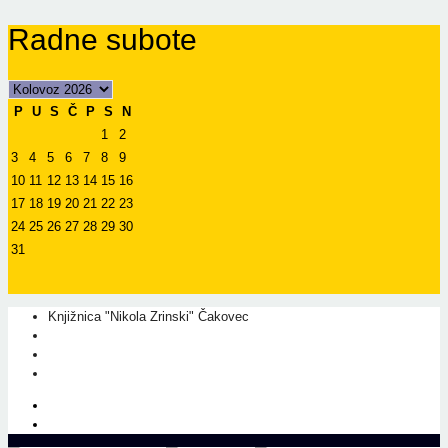
Radne subote
P
U
S
Č
P
S
N
1
2
3
4
5
6
7
8
9
10
11
12
13
14
15
16
17
18
19
20
21
22
23
24
25
26
27
28
29
30
31
Knjižnica "Nikola Zrinski" Čakovec
+385 40 310 595
+385 40 310 656
info@kcc.hr
O nama
Prati nas na Facebook-u