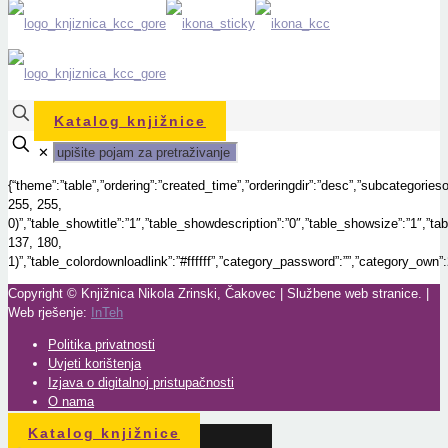
Katalog knjižnice
✕
{“theme”:”table”,”ordering”:”created_time”,”orderingdir”:”desc”,”subcategorie
255, 255,
0)”,”table_showtitle”:”1″,”table_showdescription”:”0″,”table_showsize”:”1″,”
137, 180,
1)”,”table_colordownloadlink”:”#ffffff”,”category_password”:””,”category_own”:
Copyright © Knjižnica Nikola Zrinski, Čakovec | Službene web stranice. |
Web rješenje:
InTeh
Politika privatnosti
Uvjeti korištenja
Izjava o digitalnoj pristupačnosti
O nama
Katalog knjižnice