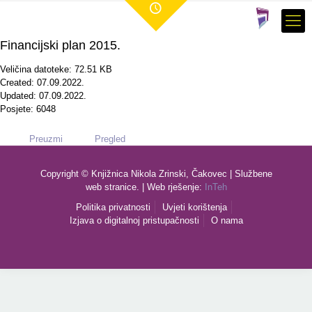
Financijski plan 2015.
Veličina datoteke: 72.51 KB
Created: 07.09.2022.
Updated: 07.09.2022.
Posjete: 6048
Preuzmi
Pregled
Copyright © Knjižnica Nikola Zrinski, Čakovec | Službene
web stranice. | Web rješenje:
InTeh
Politika privatnosti
Uvjeti korištenja
Izjava o digitalnoj pristupačnosti
O nama