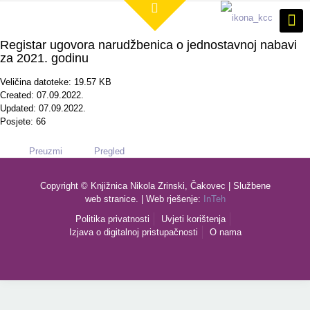
Registar ugovora narudžbenica o jednostavnoj nabavi
za 2021. godinu
Veličina datoteke: 19.57 KB
Created: 07.09.2022.
Updated: 07.09.2022.
Posjete: 66
Preuzmi
Pregled
Copyright © Knjižnica Nikola Zrinski, Čakovec | Službene
web stranice. | Web rješenje:
InTeh
Politika privatnosti
Uvjeti korištenja
Izjava o digitalnoj pristupačnosti
O nama