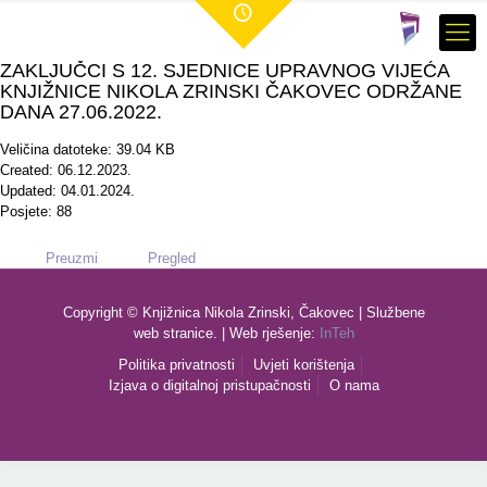
ZAKLJUČCI S 12. SJEDNICE UPRAVNOG VIJEĆA
KNJIŽNICE NIKOLA ZRINSKI ČAKOVEC ODRŽANE
DANA 27.06.2022.
Veličina datoteke: 39.04 KB
Created: 06.12.2023.
Updated: 04.01.2024.
Posjete: 88
Preuzmi
Pregled
Copyright © Knjižnica Nikola Zrinski, Čakovec | Službene
web stranice. | Web rješenje:
InTeh
Politika privatnosti
Uvjeti korištenja
Izjava o digitalnoj pristupačnosti
O nama