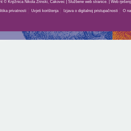
ht © Knjižnica Nikola Zrinski, Čakovec | Službene web stranice. | Web rješen
itika privatnosti
Uvjeti korištenja
Izjava o digitalnoj pristupačnosti
O n