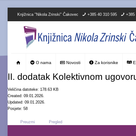
Knjižnica "Nikola Zrinski" Čakovec
+385 40 310 595
+385 
O nama
Novosti
Za korisnike
E
II. dodatak Kolektivnom ugovor
Veličina datoteke: 178.63 KB
Created: 09.01.2026.
Updated: 09.01.2026.
Posjete: 58
Preuzmi
Pregled