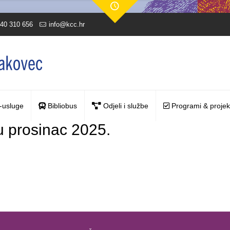
40 310 656
info@kcc.hr
-usluge
Bibliobus
Odjeli i službe
Programi & projek
u prosinac 2025.