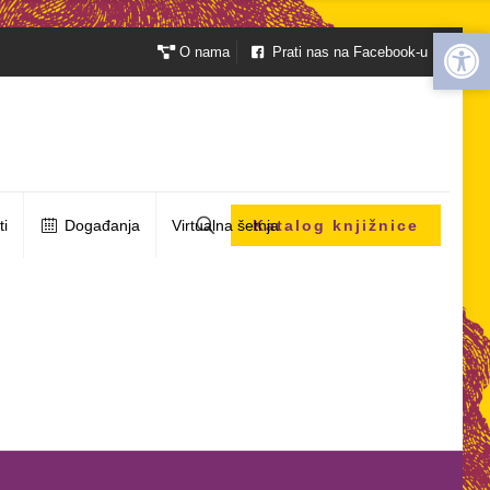
Open 
Open 
O nama
Prati nas na Facebook-u
ti
Događanja
Virtualna šetnja
Katalog knjižnice